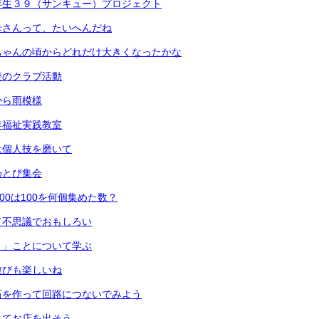
年生３９（サンキュー）プロジェクト
母さんって、たいへんだね
ちゃんの頃からどれだけ大きくなったかな
後のクラブ活動
から雨模様
年福祉実践教室
は個人技を磨いて
わとび集会
00は100を何個集めた数？
て不思議でおもしろい
く」ことについて学ぶ
遊びも楽しいね
石を作って回路につないでみよう
してお店を出そう