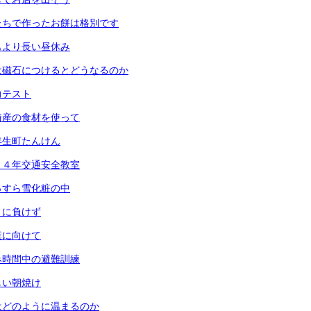
たちで作ったお餅は格別です
もより長い昼休み
は磁石につけるとどうなるのか
力テスト
崎産の食材を使って
年生町たんけん
・４年交通安全教室
っすら雪化粧の中
さに負けず
業に向けて
み時間中の避難訓練
しい朝焼け
はどのように温まるのか