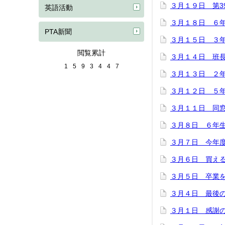
３月１９日 第3
英語活動
３月１８日 ６
PTA新聞
３月１５日 ３
閲覧累計
３月１４日 班
1
5
9
3
4
4
7
３月１３日 ２
３月１２日 ５
３月１１日 同
３月８日 ６年
３月７日 今年
３月６日 買え
３月５日 卒業
３月４日 最後
３月１日 感謝