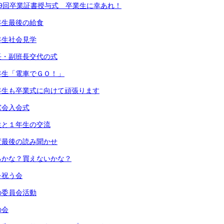
9回卒業証書授与式 卒業生に幸あれ！
年生最後の給食
年生社会見学
長・副班長交代の式
年生「電車でＧＯ！」
年生も卒業式に向けて頑張ります
窓会入会式
生と１年生の交流
度最後の読み聞かせ
るかな？買えないかな？
を祝う会
の委員会活動
の会