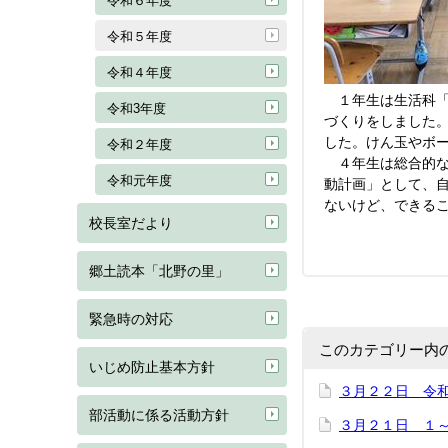
令和６年度
令和５年度
令和４年度
１年生は生活科「
令和3年度
づくりをしました
した。けん玉やボ
令和２年度
４年生は総合的な
令和元年度
動計画」として、
ないけど、できる
校長室だより
郷土読本「北野の里」
緊急時の対応
このカテゴリー内
いじめ防止基本方針
３月２２日 令
部活動に係る活動方針
３月２１日 １