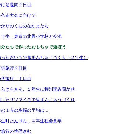
かけ足週間２日目
持久走大会に向けて
ひかりのくにのなかまたち
５年生 東京の北野小学校と交流
自分たちで作ったおもちゃで遊ぼう
掘ったおいもで鬼まんじゅうづくり（２年生）
修学旅行２日目
修学旅行 １日目
きらきらさん、１年生に特別読み聞かせ
穫したサツマイモで鬼まんじゅうづくり
の１歩の歩幅の平均は...
年生町たんけん、４年生社会見学
学旅行の準備進む