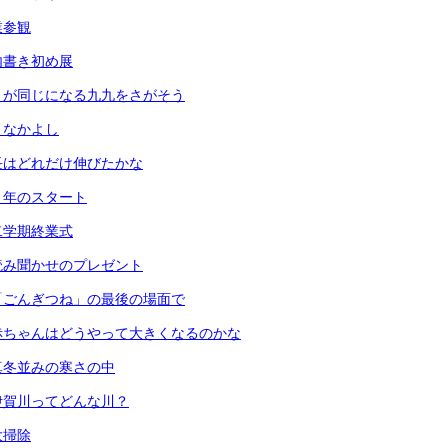
業参観
内書き初め展
えが同じになる九九をさがそう
となかよし
長はどれだけ伸びたかな
６年のスタート
二学期終業式
読み聞かせのプレゼント
「ごんぎつね」の最後の場面で
赤ちゃんはどうやって大きくなるのかな
真冬並みの寒さの中
伊賀川ってどんな川？
大掃除