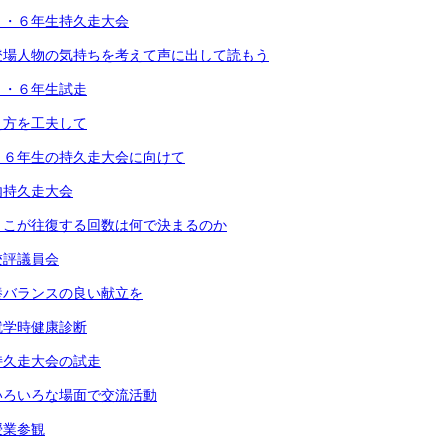
３・６年生持久走大会
登場人物の気持ちを考えて声に出して読もう
３・６年生試走
え方を工夫して
・６年生の持久走大会に向けて
内持久走大会
りこが往復する回数は何で決まるのか
校評議員会
養バランスの良い献立を
就学時健康診断
持久走大会の試走
いろいろな場面で交流活動
授業参観