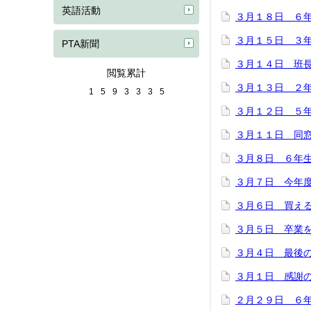
英語活動
３月１８日 ６
３月１５日 ３
PTA新聞
３月１４日 班
閲覧累計
３月１３日 ２
1
5
9
3
3
3
5
３月１２日 ５
３月１１日 同
３月８日 ６年
３月７日 今年
３月６日 買え
３月５日 卒業
３月４日 最後
３月１日 感謝
２月２９日 ６