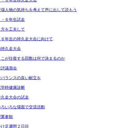
３・６年生持久走大会
登場人物の気持ちを考えて声に出して読もう
３・６年生試走
え方を工夫して
・６年生の持久走大会に向けて
内持久走大会
りこが往復する回数は何で決まるのか
校評議員会
養バランスの良い献立を
就学時健康診断
持久走大会の試走
いろいろな場面で交流活動
授業参観
かけ足週間２日目