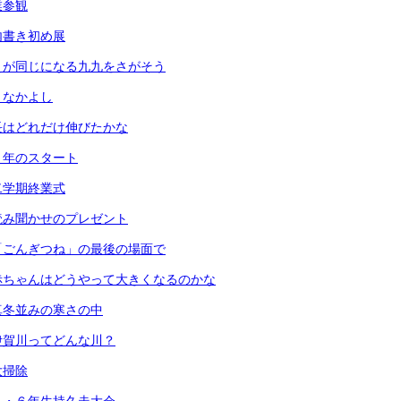
業参観
内書き初め展
えが同じになる九九をさがそう
となかよし
長はどれだけ伸びたかな
６年のスタート
二学期終業式
読み聞かせのプレゼント
「ごんぎつね」の最後の場面で
赤ちゃんはどうやって大きくなるのかな
真冬並みの寒さの中
伊賀川ってどんな川？
大掃除