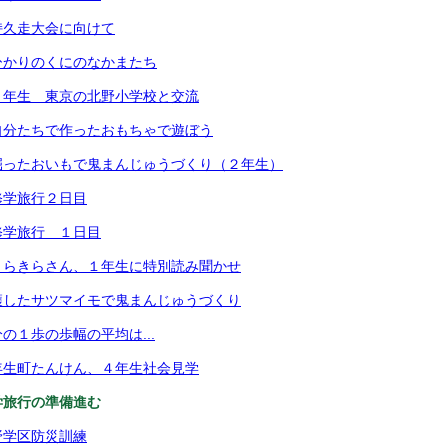
持久走大会に向けて
ひかりのくにのなかまたち
５年生 東京の北野小学校と交流
自分たちで作ったおもちゃで遊ぼう
掘ったおいもで鬼まんじゅうづくり（２年生）
修学旅行２日目
修学旅行 １日目
きらきらさん、１年生に特別読み聞かせ
穫したサツマイモで鬼まんじゅうづくり
の１歩の歩幅の平均は...
年生町たんけん、４年生社会見学
学旅行の準備進む
野学区防災訓練