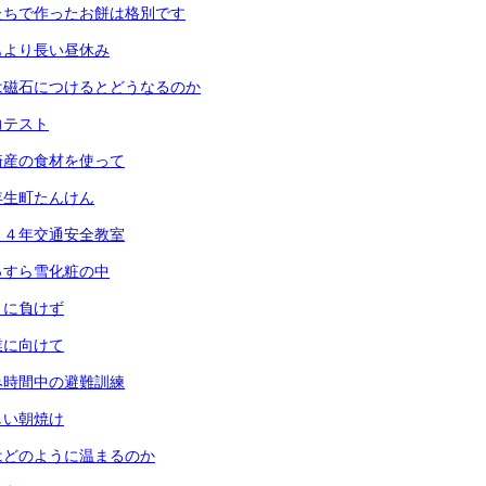
たちで作ったお餅は格別です
もより長い昼休み
は磁石につけるとどうなるのか
力テスト
崎産の食材を使って
年生町たんけん
・４年交通安全教室
っすら雪化粧の中
さに負けず
業に向けて
み時間中の避難訓練
しい朝焼け
はどのように温まるのか