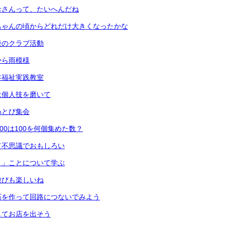
母さんって、たいへんだね
ちゃんの頃からどれだけ大きくなったかな
後のクラブ活動
から雨模様
年福祉実践教室
は個人技を磨いて
わとび集会
00は100を何個集めた数？
て不思議でおもしろい
く」ことについて学ぶ
遊びも楽しいね
石を作って回路につないでみよう
してお店を出そう