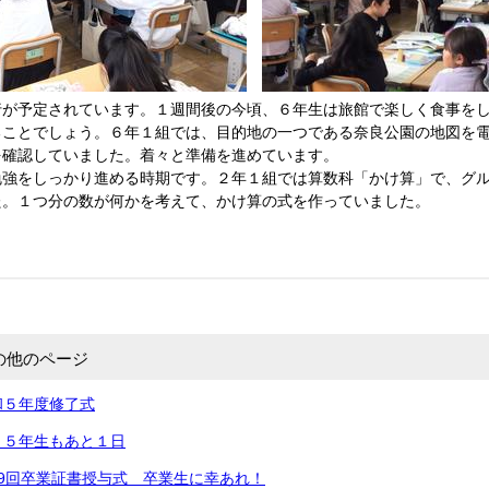
が予定されています。１週間後の今頃、６年生は旅館で楽しく食事をし
ることでしょう。６年１組では、目的地の一つである奈良公園の地図を
を確認していました。着々と準備を進めています。
強をしっかり進める時期です。２年１組では算数科「かけ算」で、グル
た。１つ分の数が何かを考えて、かけ算の式を作っていました。
の他のページ
和５年度修了式
～５年生もあと１日
9回卒業証書授与式 卒業生に幸あれ！