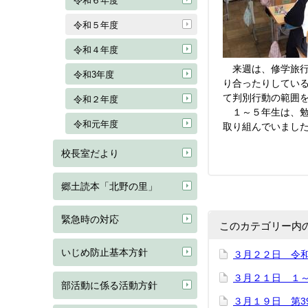
令和６年度
令和５年度
令和４年度
来週は、修学旅行
令和3年度
り合ったりしてい
て判別行動の範囲
令和２年度
１～５年生は、勉
令和元年度
取り組んでいまし
校長室だより
郷土読本「北野の里」
緊急時の対応
このカテゴリー内
いじめ防止基本方針
３月２２日 令
３月２１日 １
部活動に係る活動方針
３月１９日 第3