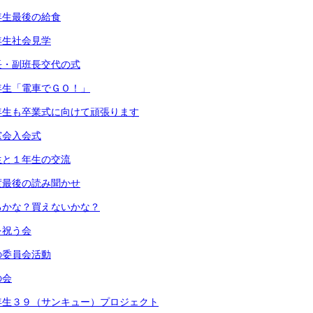
年生最後の給食
年生社会見学
長・副班長交代の式
年生「電車でＧＯ！」
年生も卒業式に向けて頑張ります
窓会入会式
生と１年生の交流
度最後の読み聞かせ
るかな？買えないかな？
を祝う会
の委員会活動
の会
年生３９（サンキュー）プロジェクト