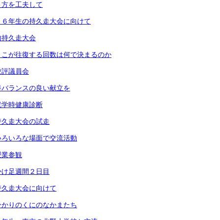
え方を工夫して
・６年生の持久走大会に向けて
内持久走大会
りこが往復する回数は何で決まるのか
校評議員会
養バランスの良い献立を
就学時健康診断
持久走大会の試走
いろいろな場面で交流活動
授業参観
かけ足週間２日目
持久走大会に向けて
ひかりのくにのなかまたち