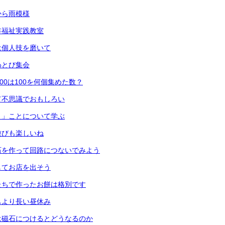
から雨模様
年福祉実践教室
は個人技を磨いて
わとび集会
00は100を何個集めた数？
て不思議でおもしろい
く」ことについて学ぶ
遊びも楽しいね
石を作って回路につないでみよう
してお店を出そう
たちで作ったお餅は格別です
もより長い昼休み
は磁石につけるとどうなるのか