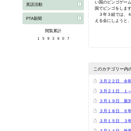
い国のビンゴゲー
英語活動
国でビンゴをしま
３年３組では、４
PTA新聞
える会にしようと
閲覧累計
1
5
9
3
9
0
7
このカテゴリー内
３月２２日 令
３月２１日 １
３月１９日 第3
３月１８日 ６
３月１５日 ３
３月１４日 班