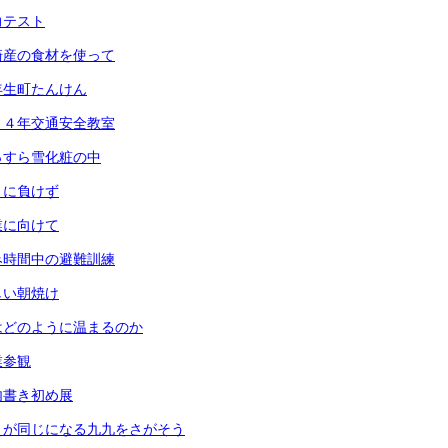
力テスト
崎産の食材を使って
年生町たんけん
・４年交通安全教室
っすら雪化粧の中
さに負けず
業に向けて
み時間中の避難訓練
しい朝焼け
はどのように温まるのか
業参観
内書き初め展
えが同じになる九九をさがそう