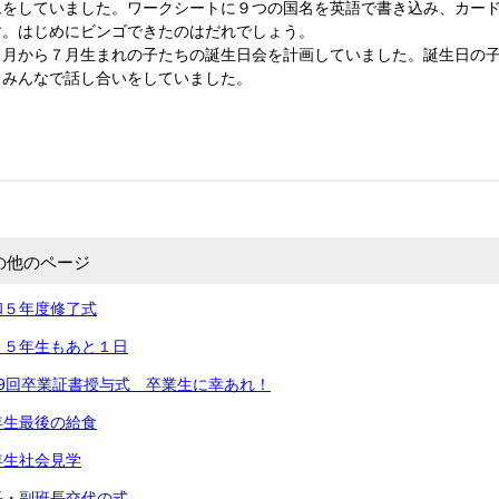
ムをしていました。ワークシートに９つの国名を英語で書き込み、カー
す。はじめにビンゴできたのはだれでしょう。
月から７月生まれの子たちの誕生日会を計画していました。誕生日の子
、みんなで話し合いをしていました。
の他のページ
和５年度修了式
～５年生もあと１日
9回卒業証書授与式 卒業生に幸あれ！
年生最後の給食
年生社会見学
長・副班長交代の式