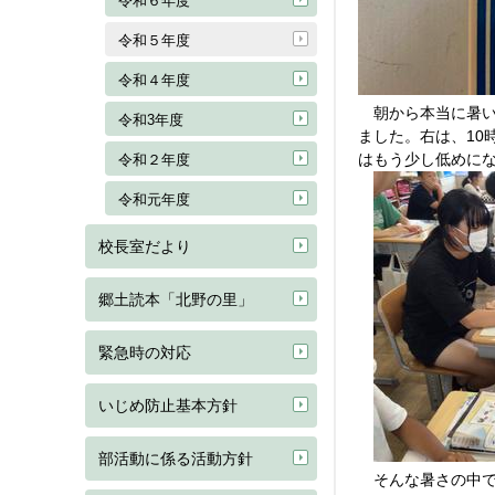
令和６年度
令和５年度
令和４年度
朝から本当に暑い
令和3年度
ました。右は、10
はもう少し低めに
令和２年度
令和元年度
校長室だより
郷土読本「北野の里」
緊急時の対応
いじめ防止基本方針
部活動に係る活動方針
そんな暑さの中で