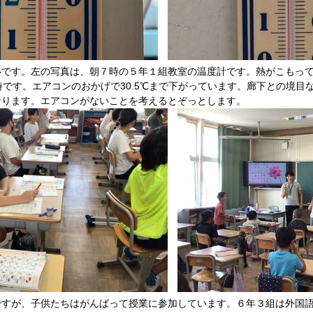
です。左の写真は、朝７時の５年１組教室の温度計です。熱がこもって
時です。エアコンのおかげで30.5℃まで下がっています。廊下との境目
なります。エアコンがないことを考えるとぞっとします。
すが、子供たちはがんばって授業に参加しています。６年３組は外国語