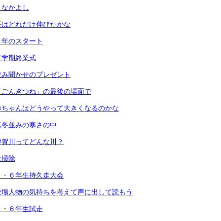
となかよし
長はどれだけ伸びたかな
６年のスタート
二学期終業式
読み聞かせのプレゼント
「ごんぎつね」の最後の場面で
赤ちゃんはどうやって大きくなるのかな
真冬並みの寒さの中
伊賀川ってどんな川？
大掃除
３・６年生持久走大会
登場人物の気持ちを考えて声に出して読もう
３・６年生試走