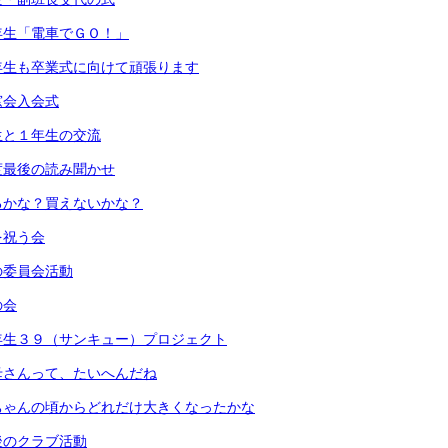
年生「電車でＧＯ！」
年生も卒業式に向けて頑張ります
窓会入会式
生と１年生の交流
度最後の読み聞かせ
るかな？買えないかな？
を祝う会
の委員会活動
の会
年生３９（サンキュー）プロジェクト
母さんって、たいへんだね
ちゃんの頃からどれだけ大きくなったかな
後のクラブ活動