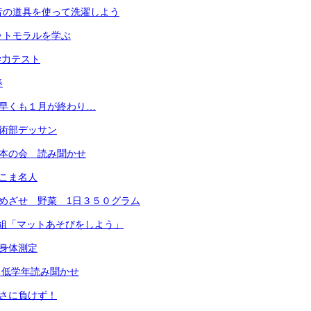
昔の道具を使って洗濯しよう
ットモラルを学ぶ
学力テスト
春
 早くも１月が終わり…
芸術部デッサン
笑本の会 読み聞かせ
 こま名人
 めざせ 野菜 1日３５０グラム
年4組「マットあそびをしよう」
 身体測定
）低学年読み聞かせ
寒さに負けず！