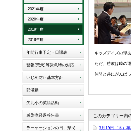
2021年度
2020年度
2019年度
2018年度
年間行事予定・日課表
キッズデイズの球
ただ、勝敗は時の
警報(荒天)等緊急時の対応
仲間と共にがんば
いじめ防止基本方針
部活動
矢北小の英語活動
感染症経過報告書
このカテゴリー内
ラーケーションの日、県民
3月19日（木）