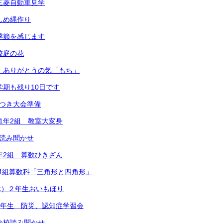
）三菱自動車見学
）しめ縄作り
）季節を感じます
校庭の花
） ありがとうの気「もち」
学期も残り10日です
ちつき大会準備
 1年2組 教室大変身
 読み聞かせ
1年2組 算数ひきざん
2年4組算数科「三角形と四角形」
木）２年生おいもほり
）6年生 防災、認知症学習会
）全校読み聞かせ