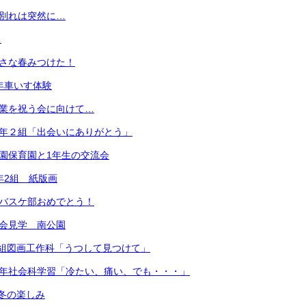
お別れは突然に…
）
小さな春みつけた！
3年車いす体験
卒業を祝う会に向けて…
６年２組「出会いにありがとう」
中園保育園と1年生の交流会
年2組 紙版画
 バスケ部おめでとう！
社会見学 南公園
年4組図画工作科「うつして見つけて」
３年社会科学習「冷たい、痛い、でも・・・」
冬の楽しみ