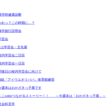
）就学時健康診断
）あれっ？この時期に…？
）修学旅行説明会
学芸会
明日は学芸会・文化展
）校内学芸会二日目
）校内学芸会一日目
）明後日の校内学芸会に向けて
2年4組「アイウエオリババ」体育館練習
）今週末はおかざきっ子展です
）ここcolorつながるストーリー！！ ～今週末は「おかざきっ子展」～
）社会科見学