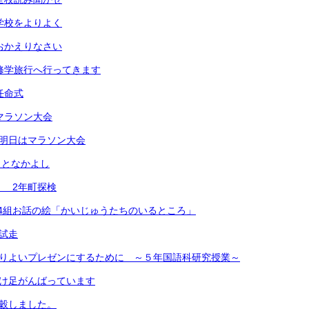
）学校をよりよく
）おかえりなさい
）修学旅行へ行ってきます
任命式
）マラソン大会
）明日はマラソン大会
あきとなかよし
） 2年町探検
)2年4組お話の絵「かいじゅうたちのいるところ」
 試走
よりよいプレゼンにするために ～５年国語科研究授業～
かけ足がんばっています
脱穀しました。