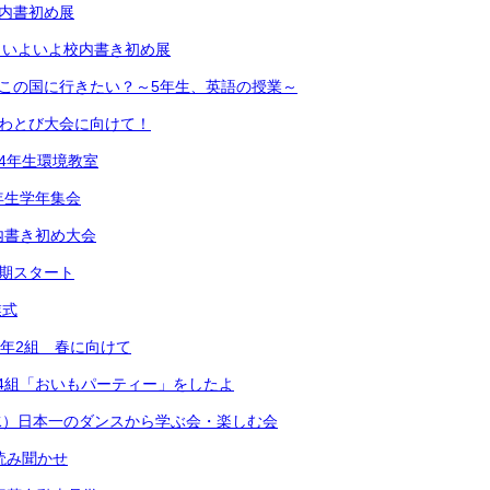
校内書初め展
）いよいよ校内書き初め展
どこの国に行きたい？～5年生、英語の授業～
なわとび大会に向けて！
 4年生環境教室
年生学年集会
内書き初め大会
学期スタート
業式
1年2組 春に向けて
2年4組「おいもパーティー」をしたよ
水）日本一のダンスから学ぶ会・楽しむ会
）読み聞かせ