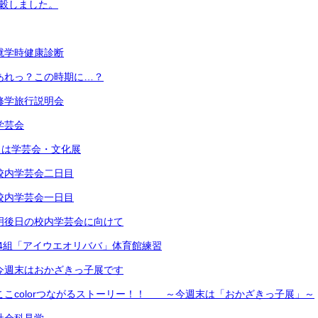
脱穀しました。
）就学時健康診断
）あれっ？この時期に…？
）修学旅行説明会
学芸会
明日は学芸会・文化展
）校内学芸会二日目
）校内学芸会一日目
）明後日の校内学芸会に向けて
2年4組「アイウエオリババ」体育館練習
）今週末はおかざきっ子展です
）ここcolorつながるストーリー！！ ～今週末は「おかざきっ子展」～