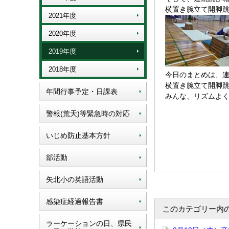
横置き腕立て開脚
2021年度
2020年度
2019年度
2018年度
今日のまとめは、連
横置き腕立て開脚
年間行事予定・日課表
みんな、リズムよ
警報(荒天)等緊急時の対応
いじめ防止基本方針
部活動
矢北小の英語活動
感染症経過報告書
このカテゴリー内
ラーケーションの日、県民