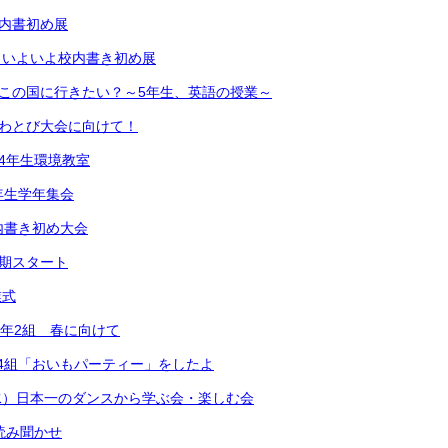
校内書初め展
）いよいよ校内書き初め展
どこの国に行きたい？～5年生、英語の授業～
なわとび大会に向けて！
 4年生環境教室
年生学年集会
内書き初め大会
学期スタート
業式
1年2組 春に向けて
2年4組「おいもパーティー」をしたよ
水）日本一のダンスから学ぶ会・楽しむ会
）読み聞かせ