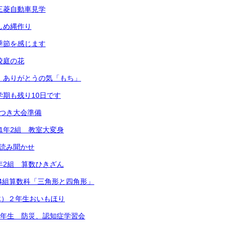
）三菱自動車見学
）しめ縄作り
）季節を感じます
校庭の花
） ありがとうの気「もち」
学期も残り10日です
ちつき大会準備
 1年2組 教室大変身
 読み聞かせ
1年2組 算数ひきざん
2年4組算数科「三角形と四角形」
木）２年生おいもほり
）6年生 防災、認知症学習会