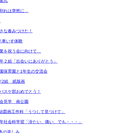
卒業式
お別れは突然に…
）
小さな春みつけた！
3年車いす体験
卒業を祝う会に向けて…
６年２組「出会いにありがとう」
中園保育園と1年生の交流会
年2組 紙版画
 バスケ部おめでとう！
社会見学 南公園
年4組図画工作科「うつして見つけて」
３年社会科学習「冷たい、痛い、でも・・・」
冬の楽しみ