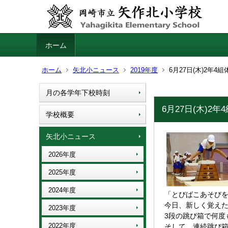
ホーム
ホーム
矢北小ニュース
2019年度
6月27日(木)2年
月の各学年下校時刻
6月27日(木)
学校概要
矢北小ニュース
2026年度
2025年度
2024年度
「とびばこあそびを
今日、新しく覚え
2023年度
3段の跳び箱で何度
2022年度
そして、連続跳び箱