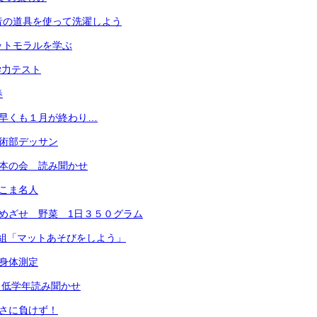
昔の道具を使って洗濯しよう
ットモラルを学ぶ
学力テスト
春
 早くも１月が終わり…
芸術部デッサン
笑本の会 読み聞かせ
 こま名人
 めざせ 野菜 1日３５０グラム
年4組「マットあそびをしよう」
 身体測定
）低学年読み聞かせ
寒さに負けず！