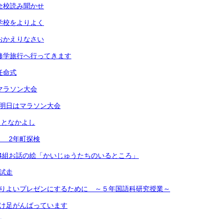
）全校読み聞かせ
）学校をよりよく
）おかえりなさい
）修学旅行へ行ってきます
任命式
）マラソン大会
）明日はマラソン大会
あきとなかよし
） 2年町探検
)2年4組お話の絵「かいじゅうたちのいるところ」
 試走
よりよいプレゼンにするために ～５年国語科研究授業～
かけ足がんばっています