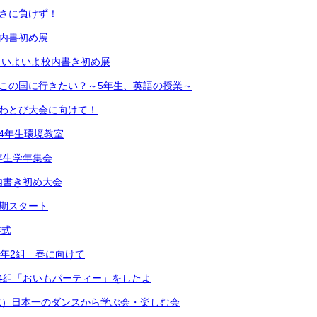
寒さに負けず！
校内書初め展
）いよいよ校内書き初め展
どこの国に行きたい？～5年生、英語の授業～
なわとび大会に向けて！
 4年生環境教室
年生学年集会
内書き初め大会
学期スタート
業式
1年2組 春に向けて
2年4組「おいもパーティー」をしたよ
水）日本一のダンスから学ぶ会・楽しむ会