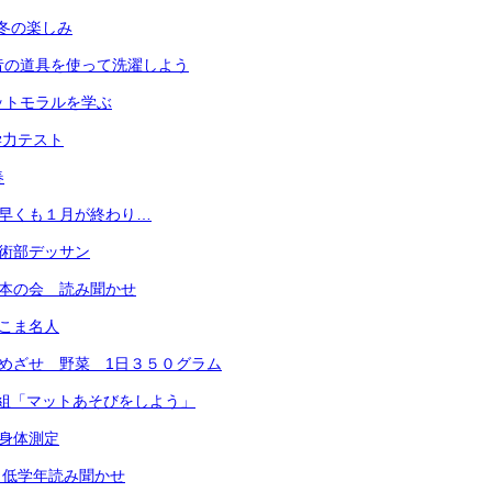
冬の楽しみ
昔の道具を使って洗濯しよう
ットモラルを学ぶ
学力テスト
春
 早くも１月が終わり…
芸術部デッサン
笑本の会 読み聞かせ
 こま名人
 めざせ 野菜 1日３５０グラム
年4組「マットあそびをしよう」
 身体測定
）低学年読み聞かせ