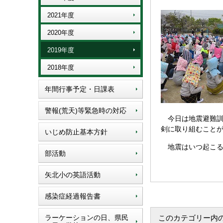
2021年度
2020年度
2019年度
2018年度
年間行事予定・日課表
警報(荒天)等緊急時の対応
今日は地震避難訓
剣に取り組むこと
いじめ防止基本方針
地震はいつ起こる
部活動
矢北小の英語活動
感染症経過報告書
ラーケーションの日、県民
このカテゴリー内