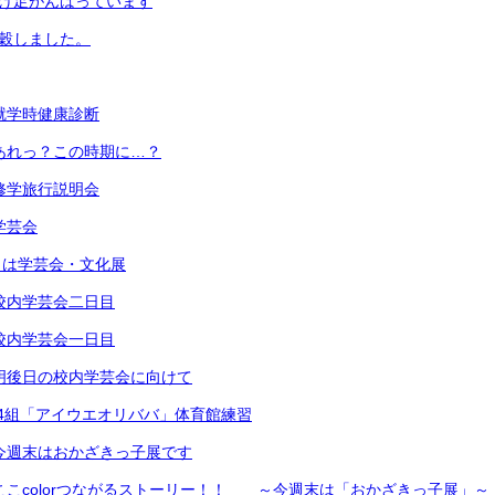
かけ足がんばっています
脱穀しました。
）就学時健康診断
）あれっ？この時期に…？
）修学旅行説明会
学芸会
明日は学芸会・文化展
）校内学芸会二日目
）校内学芸会一日目
）明後日の校内学芸会に向けて
2年4組「アイウエオリババ」体育館練習
）今週末はおかざきっ子展です
）ここcolorつながるストーリー！！ ～今週末は「おかざきっ子展」～