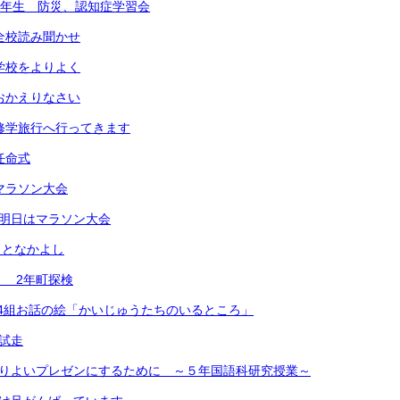
）6年生 防災、認知症学習会
）全校読み聞かせ
）学校をよりよく
）おかえりなさい
）修学旅行へ行ってきます
任命式
）マラソン大会
）明日はマラソン大会
あきとなかよし
） 2年町探検
)2年4組お話の絵「かいじゅうたちのいるところ」
 試走
よりよいプレゼンにするために ～５年国語科研究授業～