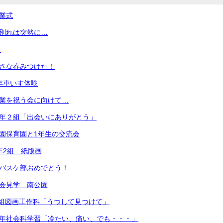
卒業式
お別れは突然に…
）
小さな春みつけた！
3年車いす体験
卒業を祝う会に向けて…
６年２組「出会いにありがとう」
中園保育園と1年生の交流会
年2組 紙版画
 バスケ部おめでとう！
社会見学 南公園
年4組図画工作科「うつして見つけて」
３年社会科学習「冷たい、痛い、でも・・・」