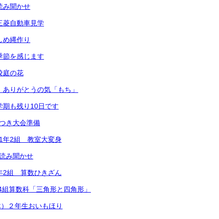
）読み聞かせ
）三菱自動車見学
）しめ縄作り
）季節を感じます
校庭の花
） ありがとうの気「もち」
学期も残り10日です
ちつき大会準備
 1年2組 教室大変身
 読み聞かせ
1年2組 算数ひきざん
2年4組算数科「三角形と四角形」
木）２年生おいもほり