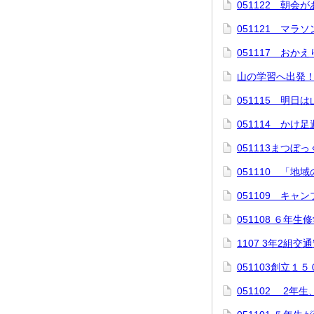
051122 朝会
051121 マラ
051117 おか
山の学習へ出発
051115 明日
051114 かけ
051113まつぼ
051110 「
051109 キャ
051108 ６年
1107 3年2組交
051103創立１
051102 2年