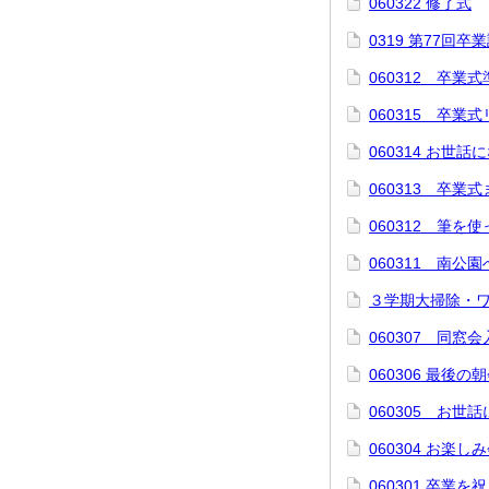
060322 修了式
0319 第77回
060312 卒業式
060315 卒業
060314 お世
060313 卒業
060312 筆を
060311 南公
３学期大掃除・
060307 同窓
060306 最後の
060305 お世
060304 お楽し
060301 卒業を