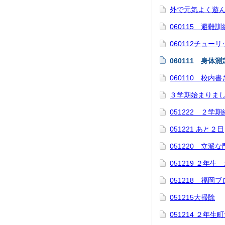
外で元気よく遊
060115 避難訓
060112チュー
060111 身体
060110 校内
３学期始まりま
051222 ２学
051221 あと２日
051220 立派
051219 ２年
051218 福
051215大掃除
051214 ２年