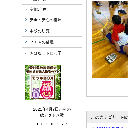
令和3年度
安全・安心の部屋
本校の研究
ＰＴＡの部屋
おはなしトロっ子
2021年4月7日からの
総アクセス数
このカテゴリー内
1
0
5
8
7
5
4