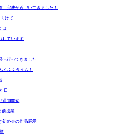
画制作 完成が近づいてきました！
に向けて
では
挑戦しています
！
学習へ行ってきました
ふくふくタイム！
習
った日
とび週間開始
 出前授業
書き初め会の作品展示
目標