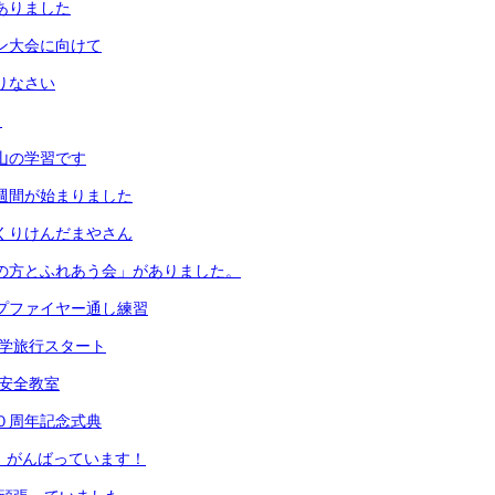
がありました
ソン大会に向けて
えりなさい
！
は山の学習です
足週間が始まりました
っくりけんだまやさん
地域の方とふれあう会」がありました。
ンプファイヤー通し練習
生修学旅行スタート
通安全教室
５０周年記念式典
生、がんばっています！