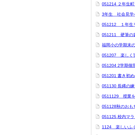
051214 ２年
3年生 社会見学
051212 １年
051211 硬筆
福岡小の学期末
051207 楽しく
051204 2学
051201 書き
051130 長縄
0511129 授
051128秋のお
051125 校内マ
1124 楽しい