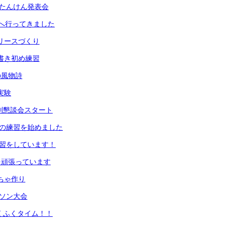
生町たんけん発表会
へ行ってきました
生リースづくり
の書き初め練習
の風物詩
実験
期個別懇談会スタート
初めの練習を始めました
の練習をしています！
業を頑張っています
もちゃ作り
ラソン大会
ふくふくタイム！！