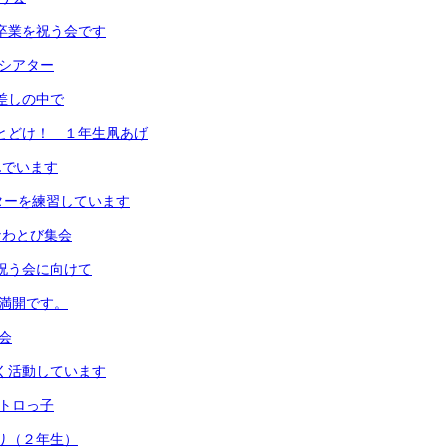
は卒業を祝う会です
クシアター
日差しの中で
までとどけ！ １年生凧あげ
んでいます
ッターを練習しています
のなわとび集会
を祝う会に向けて
梅満開です。
食会
よく活動しています
しトロっ子
取り（２年生）