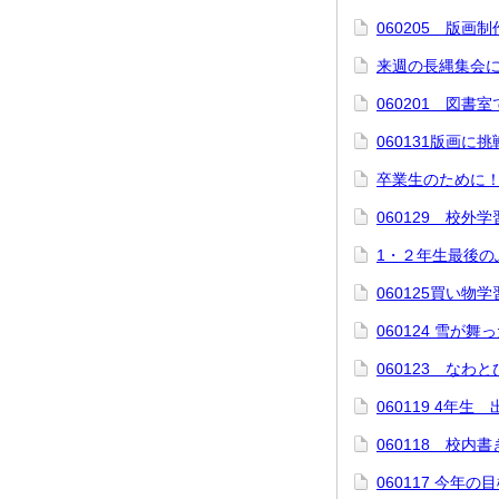
060205 版
来週の長縄集会
060201 図書室
060131版画に
卒業生のために
060129 校外
1・２年生最後の
060125買い物学
060124 雪が舞
060123 なわ
060119 4年生
060118 校内
060117 今年の