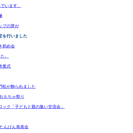
んでいます。
練
リップの芽が
測定を行いました
書き初め会
した。
期終業式
な門松が飾られました
生 おもちゃ祭り
岡ブロック「子どもと親の集い交流会」
生町たんけん発表会