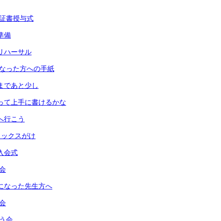
卒業証書授与式
準備
式リハーサル
話になった方への手紙
式まであと少し
使って上手に書けるかな
園へ行こう
ワックスがけ
会入会式
朝会
話になった先生方へ
み会
祝う会