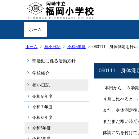
ホーム
ホーム
福小日記
令和5年度
060111 身体測定を行
部活動に係る活動方針
060111 身体
学校紹介
福小日記
本日から、３学期
令和８年度
４月に比べると、
令和７年度
また、身体測定後
令和６年度
まだまだ寒い時期
令和5年度
体調に気を付けて
令和4年度