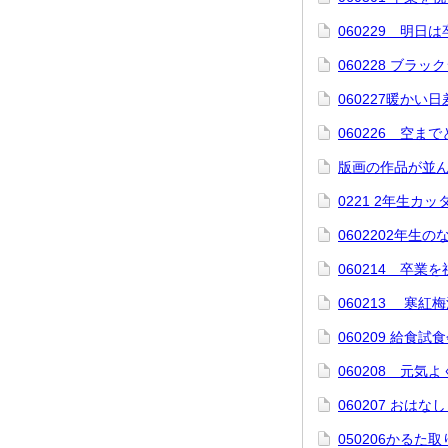
060229 明日
060228 ブラッ
060227暖かい
060226 空
版画の作品が並
0221 2年生カ
0602202年生
060214 卒業
060213 寒紅
060209 給食試
060208 元気
060207 おはな
050206かるた