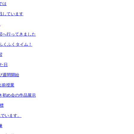
では
挑戦しています
！
学習へ行ってきました
ふくふくタイム！
習
った日
とび週間開始
 出前授業
書き初め会の作品展示
目標
んでいます。
練