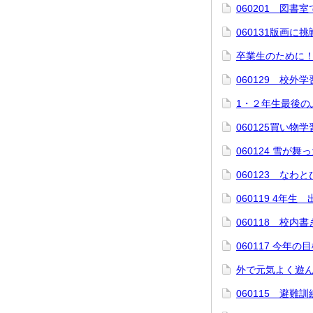
060201 図書室
060131版画に
卒業生のために
060129 校外
1・２年生最後の
060125買い物学
060124 雪が舞
060123 なわ
060119 4年生
060118 校内
060117 今年の
外で元気よく遊
060115 避難訓