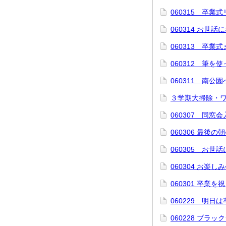
060315 卒業
060314 お世
060313 卒業
060312 筆を
060311 南公
３学期大掃除・
060307 同窓
060306 最後の
060305 お世
060304 お楽し
060301 卒業を
060229 明日
060228 ブラッ