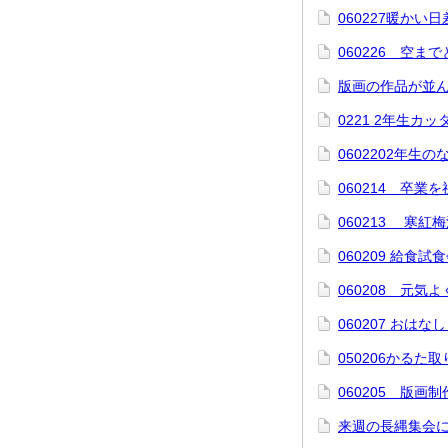
060227暖かい
060226 空
版画の作品が並
0221 2年生カ
0602202年生
060214 卒業
060213 寒紅
060209 給食試
060208 元気
060207 おはな
050206かるた
060205 版
来週の長縄集会