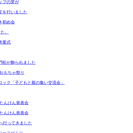
リップの芽が
測定を行いました
書き初め会
した。
期終業式
な門松が飾られました
生 おもちゃ祭り
岡ブロック「子どもと親の集い交流会」
生町たんけん発表会
生町たんけん発表会
へ行ってきました