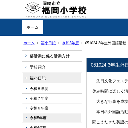
ホーム
ホーム
福小日記
令和5年度
051024 3年生外国語活動
部活動に係る活動方針
051024 3年生
学校紹介
福小日記
先日文化フェステ
令和８年度
休み時間に楽しく
令和７年度
大きな行事を成功
令和６年度
本日の外国語活動
令和5年度
聞こえたきた英語
令和4年度