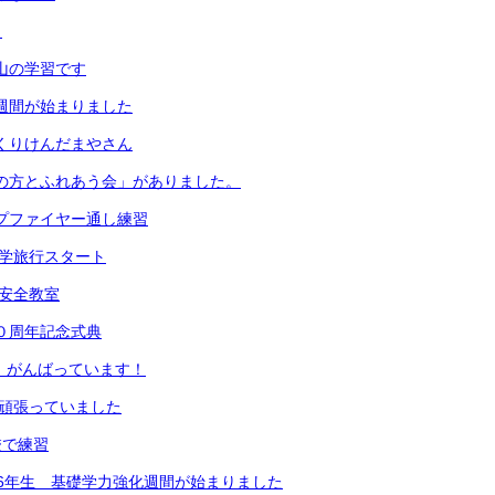
！
は山の学習です
足週間が始まりました
っくりけんだまやさん
地域の方とふれあう会」がありました。
ンプファイヤー通し練習
生修学旅行スタート
通安全教室
５０周年記念式典
生、がんばっています！
生が頑張っていました
校で練習
5・6年生 基礎学力強化週間が始まりました