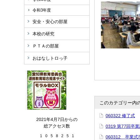
令和3年度
安全・安心の部屋
本校の研究
ＰＴＡの部屋
おはなしトロっ子
このカテゴリー内
060322 修了式
2021年4月7日からの
総アクセス数
0319 第77回
1
0
5
8
2
5
1
060312 卒業式