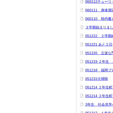
060112チュー
060111 身体
060110 校内
３学期始まりま
051222 ２学
051221 あと２日
051220 立派
051219 ２年
051218 福
051215大掃除
051214 ２年
051214 ２年
3年生 社会見学