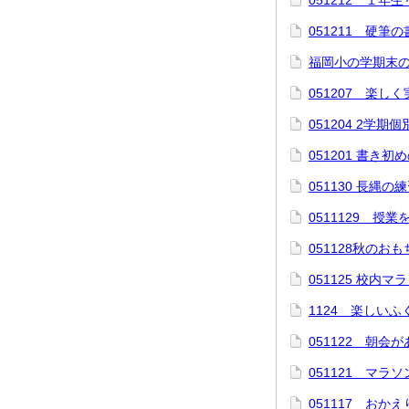
051212 １年
051211 硬筆
福岡小の学期末
051207 楽しく
051204 2学
051201 書き
051130 長縄
0511129 授
051128秋のお
051125 校内マ
1124 楽しい
051122 朝会
051121 マラ
051117 おか