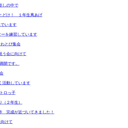
日差しの中で
までとどけ！ １年生凧あげ
んでいます
ッターを練習しています
のなわとび集会
を祝う会に向けて
梅満開です。
食会
よく活動しています
しトロっ子
取り（２年生）
画制作 完成が近づいてきました！
に向けて