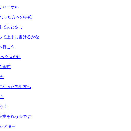
式リハーサル
話になった方への手紙
式まであと少し
使って上手に書けるかな
園へ行こう
ワックスがけ
会入会式
朝会
話になった先生方へ
み会
祝う会
は卒業を祝う会です
クシアター