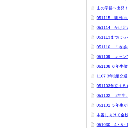
山の学習へ出発
051115 明日
051114 かけ
051113まつぼ
051110 「
051109 キャ
051108 ６年
1107 3年2組交
051103創立１
051102 2年
051101 ５年
本番に向けて全
051030 4・