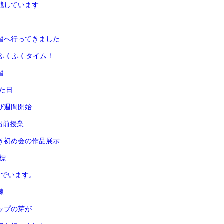
挑戦しています
！
学習へ行ってきました
ふくふくタイム！
習
った日
とび週間開始
 出前授業
書き初め会の作品展示
目標
んでいます。
練
リップの芽が