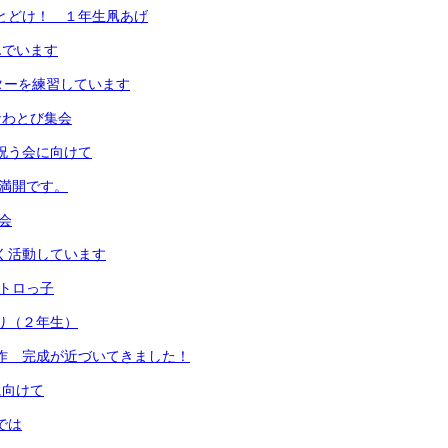
までとどけ！ １年生凧あげ
んでいます
ッターを練習しています
のなわとび集会
を祝う会に向けて
梅満開です。
食会
よく活動しています
しトロっ子
取り（２年生）
画制作 完成が近づいてきました！
に向けて
では