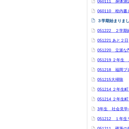
060111 身体
060110 校内
３学期始まりま
051222 ２学
051221 あと２日
051220 立派
051219 ２年
051218 福
051215大掃除
051214 ２年
051214 ２年
3年生 社会見学
051212 １年
051211 硬筆