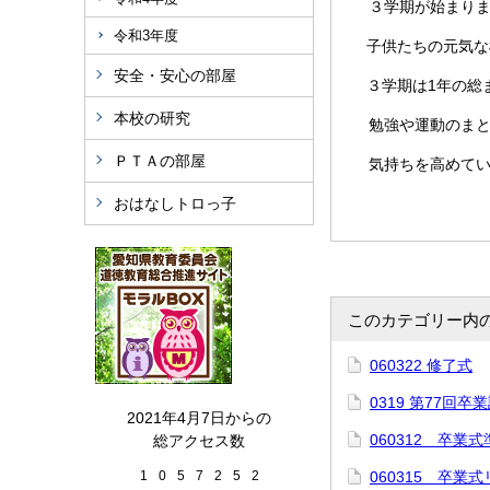
３学期が始まりま
令和3年度
子供たちの元気な
安全・安心の部屋
３学期は1年の総
本校の研究
勉強や運動のまと
ＰＴＡの部屋
気持ちを高めてい
おはなしトロっ子
このカテゴリー内
060322 修了式
0319 第77回
2021年4月7日からの
060312 卒業式
総アクセス数
1
0
5
7
2
5
2
060315 卒業