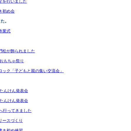
測定を行いました
書き初め会
した。
期終業式
な門松が飾られました
生 おもちゃ祭り
岡ブロック「子どもと親の集い交流会」
生町たんけん発表会
生町たんけん発表会
へ行ってきました
生リースづくり
の書き初め練習