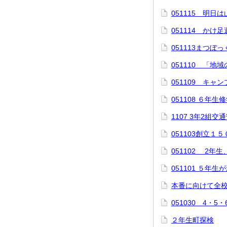
051115 明日
051114 かけ
051113まつぼ
051110 「
051109 キャ
051108 ６年
1107 3年2組交
051103創立１
051102 2年
051101 ５年
本番に向けて全
051030 4・
２年生町探検