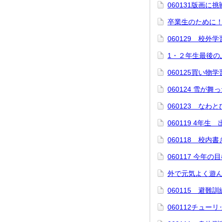
060131版画に
卒業生のために
060129 校外
1・２年生最後の
060125買い物学
060124 雪が舞
060123 なわ
060119 4年生
060118 校内
060117 今年の
外で元気よく遊
060115 避難訓
060112チュー