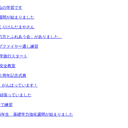
は山の学習です
足週間が始まりました
っくりけんだまやさん
地域の方とふれあう会」がありました。
ンプファイヤー通し練習
生修学旅行スタート
通安全教室
５０周年記念式典
生、がんばっています！
生が頑張っていました
校で練習
5・6年生 基礎学力強化週間が始まりました