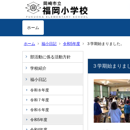
ホーム
ホーム
福小日記
令和5年度
３学期始まりました。
部活動に係る活動方針
３学期始まりま
学校紹介
福小日記
令和８年度
令和７年度
令和６年度
令和5年度
令和4年度