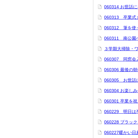
060314 お世
060313 卒業
060312 筆を
060311 南公
３学期大掃除・
060307 同窓
060306 最後の
060305 お世
060304 お楽し
060301 卒業を
060229 明日
060228 ブラッ
060227暖かい