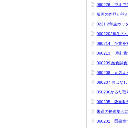
060226 空
版画の作品が並
0221 2年生カ
0602202年生
060214 卒業
060213 寒紅
060209 給食試
060208 元気
060207 おはな
050206かるた
060205 版
来週の長縄集会
060201 図書室