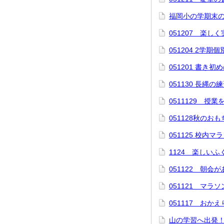
福岡小の学期末
051207 楽しく
051204 2学
051201 書き
051130 長縄
0511129 授
051128秋のお
051125 校内マ
1124 楽しい
051122 朝会
051121 マラ
051117 おか
山の学習へ出発