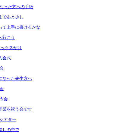
話になった方への手紙
式まであと少し
使って上手に書けるかな
園へ行こう
ワックスがけ
会入会式
朝会
話になった先生方へ
み会
祝う会
は卒業を祝う会です
クシアター
日差しの中で