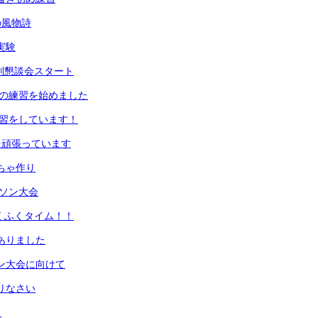
の風物詩
実験
期個別懇談会スタート
初めの練習を始めました
の練習をしています！
業を頑張っています
もちゃ作り
ラソン大会
ふくふくタイム！！
がありました
ソン大会に向けて
えりなさい
！