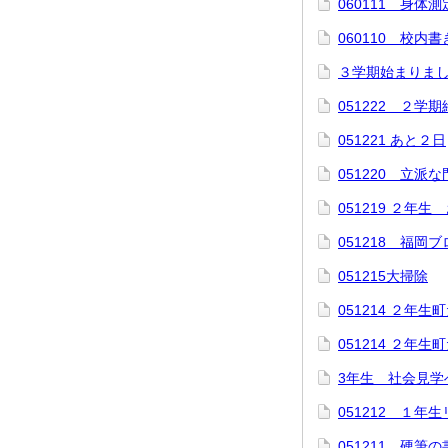
060111 身体
060110 校内
３学期始まりま
051222 ２学
051221 あと２日
051220 立派
051219 ２年
051218 福
051215大掃除
051214 ２年
051214 ２年
3年生 社会見学
051212 １年
051211 硬筆