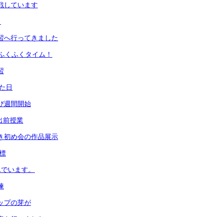
挑戦しています
！
学習へ行ってきました
ふくふくタイム！
習
った日
とび週間開始
 出前授業
書き初め会の作品展示
目標
んでいます。
練
リップの芽が