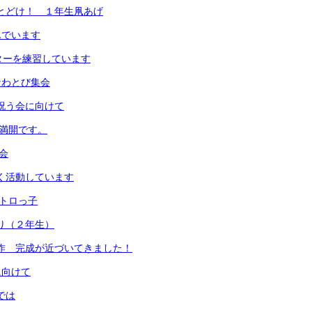
までとどけ！ １年生凧あげ
んでいます
ッターを練習しています
のなわとび集会
を祝う会に向けて
梅満開です。
食会
よく活動しています
しトロっ子
取り（２年生）
画制作 完成が近づいてきました！
に向けて
では