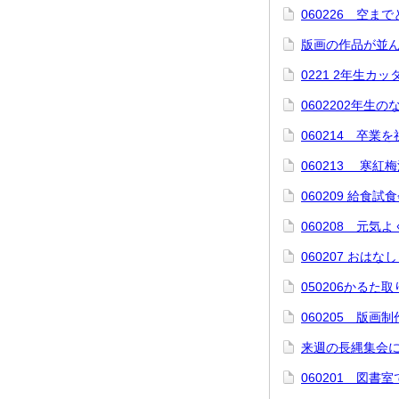
060226 空
版画の作品が並
0221 2年生カ
0602202年生
060214 卒業
060213 寒紅
060209 給食試
060208 元気
060207 おはな
050206かるた
060205 版
来週の長縄集会
060201 図書室