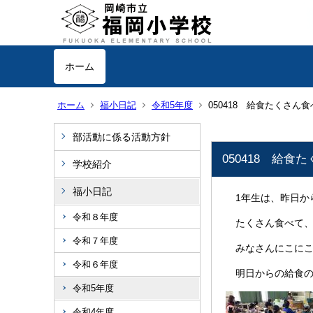
ホーム
ホーム
福小日記
令和5年度
050418 給食たくさん
部活動に係る活動方針
050418 給食
学校紹介
福小日記
1年生は、昨日か
令和８年度
たくさん食べて、
令和７年度
みなさんにこにこ
令和６年度
明日からの給食の
令和5年度
令和4年度