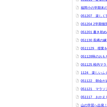
福岡小の学期末
051207 楽しく
051204 2学
051201 書き
051130 長縄
0511129 授
051128秋のお
051125 校内マ
1124 楽しい
051122 朝会
051121 マラ
051117 おか
山の学習へ出発