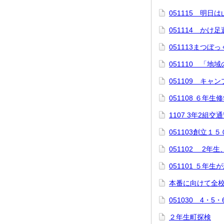
051115 明日
051114 かけ
051113まつぼ
051110 「
051109 キャ
051108 ６年
1107 3年2組交
051103創立１
051102 2年
051101 ５年
本番に向けて全
051030 4・
２年生町探検