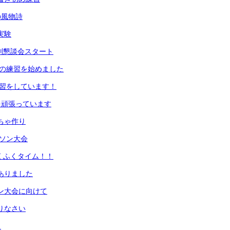
の風物詩
実験
期個別懇談会スタート
初めの練習を始めました
の練習をしています！
業を頑張っています
もちゃ作り
ラソン大会
ふくふくタイム！！
がありました
ソン大会に向けて
えりなさい
！