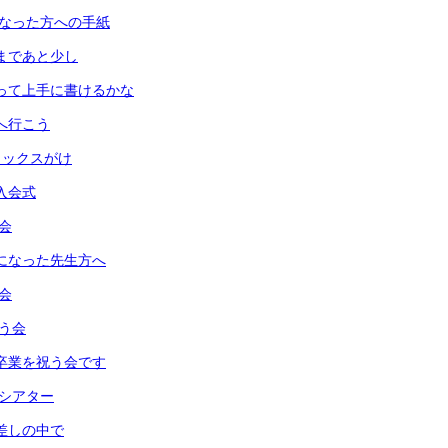
話になった方への手紙
式まであと少し
使って上手に書けるかな
園へ行こう
ワックスがけ
会入会式
朝会
話になった先生方へ
み会
祝う会
は卒業を祝う会です
クシアター
日差しの中で