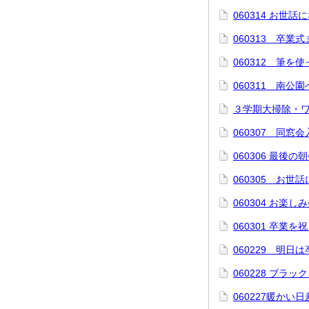
060314 お世
060313 卒業
060312 筆を
060311 南公
３学期大掃除・
060307 同窓
060306 最後の
060305 お世
060304 お楽し
060301 卒業を
060229 明日
060228 ブラッ
060227暖かい