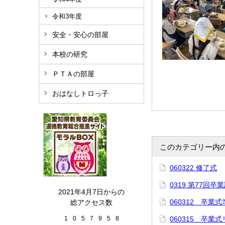
令和3年度
安全・安心の部屋
本校の研究
ＰＴＡの部屋
おはなしトロっ子
このカテゴリー内
060322 修了式
0319 第77回
2021年4月7日からの
060312 卒業式
総アクセス数
1
0
5
7
9
5
8
060315 卒業