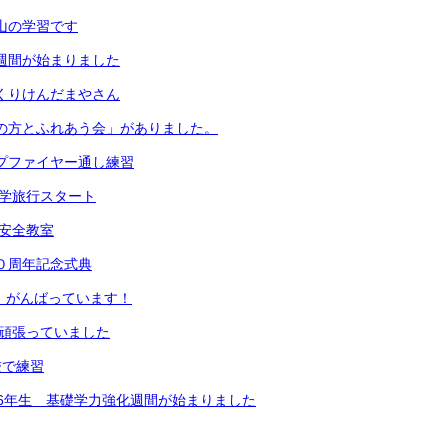
は山の学習です
足週間が始まりました
っくりけんだまやさん
地域の方とふれあう会」がありました。
ンプファイヤー通し練習
生修学旅行スタート
通安全教室
５０周年記念式典
生、がんばっています！
生が頑張っていました
校で練習
5・6年生 基礎学力強化週間が始まりました