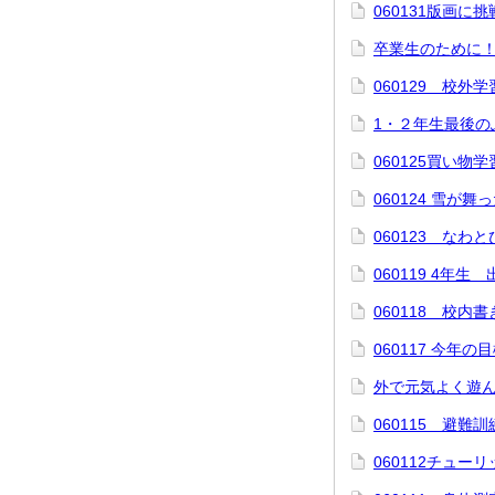
060131版画に
卒業生のために
060129 校外
1・２年生最後の
060125買い物学
060124 雪が舞
060123 なわ
060119 4年生
060118 校内
060117 今年の
外で元気よく遊
060115 避難訓
060112チュー