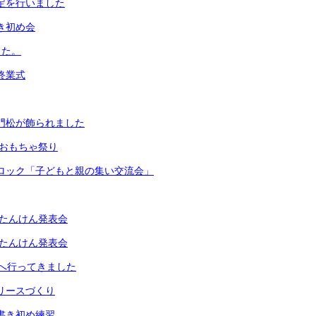
測定を行いました
書き初め会
した。
期終業式
な門松が飾られました
生 おもちゃ祭り
岡ブロック「子どもと親の集い交流会」
生町たんけん発表会
生町たんけん発表会
へ行ってきました
生リースづくり
の書き初め練習