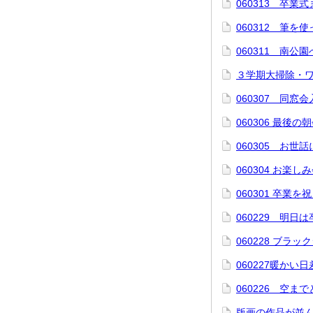
060313 卒業
060312 筆を
060311 南公
３学期大掃除・
060307 同窓
060306 最後の
060305 お世
060304 お楽し
060301 卒業を
060229 明日
060228 ブラッ
060227暖かい
060226 空
版画の作品が並