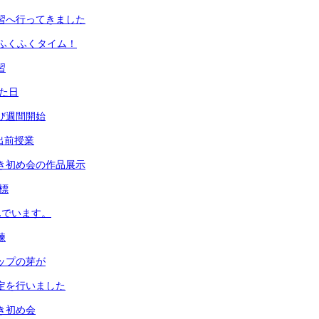
学習へ行ってきました
ふくふくタイム！
習
った日
とび週間開始
 出前授業
書き初め会の作品展示
目標
んでいます。
練
リップの芽が
測定を行いました
書き初め会