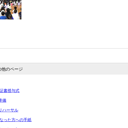
の他のページ
卒業証書授与式
準備
式リハーサル
話になった方への手紙