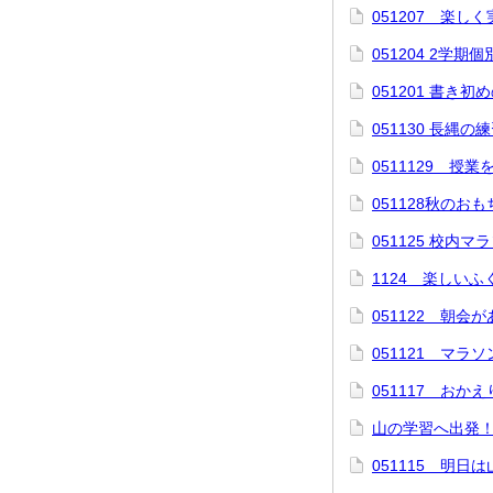
051207 楽しく
051204 2学
051201 書き
051130 長縄
0511129 授
051128秋のお
051125 校内マ
1124 楽しい
051122 朝会
051121 マラ
051117 おか
山の学習へ出発
051115 明日