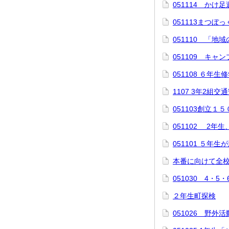
051114 かけ
051113まつぼ
051110 「
051109 キャ
051108 ６年
1107 3年2組交
051103創立１
051102 2年
051101 ５年
本番に向けて全
051030 4・
２年生町探検
051026 野外