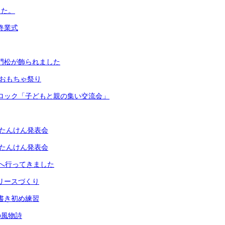
した。
期終業式
な門松が飾られました
生 おもちゃ祭り
岡ブロック「子どもと親の集い交流会」
生町たんけん発表会
生町たんけん発表会
へ行ってきました
生リースづくり
の書き初め練習
の風物詩