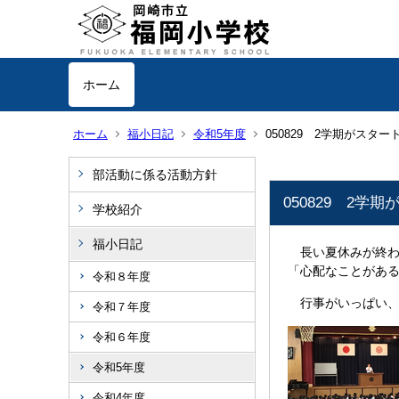
ホーム
ホーム
福小日記
令和5年度
050829 2学期がスタ
部活動に係る活動方針
050829 2学
学校紹介
福小日記
長い夏休みが終わ
「心配なことがあ
令和８年度
行事がいっぱい、
令和７年度
令和６年度
令和5年度
令和4年度