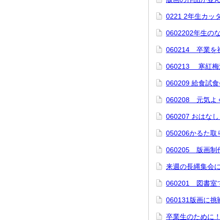
0221 2年生カ
0602202年生
060214 卒業
060213 寒紅
060209 給食試
060208 元気
060207 おはな
050206かるた
060205 版
来週の長縄集会
060201 図書室
060131版画に
卒業生のために