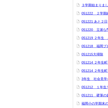
３学期始まりま
051222 ２学
051221 あと２日
051220 立派
051219 ２年
051218 福
051215大掃除
051214 ２年
051214 ２年
3年生 社会見学
051212 １年
051211 硬筆
福岡小の学期末