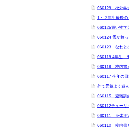
060129 校外
1・２年生最後の
060125買い物学
060124 雪が舞
060123 なわ
060119 4年生
060118 校内
060117 今年の
外で元気よく遊
060115 避難訓
060112チュー
060111 身体
060110 校内