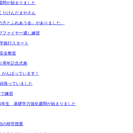
足週間が始まりました
っくりけんだまやさん
地域の方とふれあう会」がありました。
ンプファイヤー通し練習
生修学旅行スタート
通安全教室
５０周年記念式典
生、がんばっています！
生が頑張っていました
校で練習
5・6年生 基礎学力強化週間が始まりました
活動の研究授業