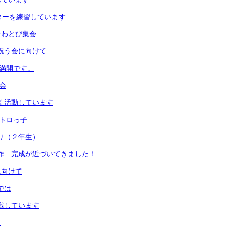
ッターを練習しています
のなわとび集会
を祝う会に向けて
梅満開です。
食会
よく活動しています
しトロっ子
取り（２年生）
画制作 完成が近づいてきました！
に向けて
では
挑戦しています
！