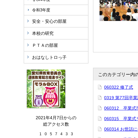
令和3年度
安全・安心の部屋
本校の研究
ＰＴＡの部屋
おはなしトロっ子
このカテゴリー内
060322 修了式
0319 第77回
060312 卒業式
2021年4月7日からの
060315 卒業
総アクセス数
060314 お世
1
0
5
7
4
3
3