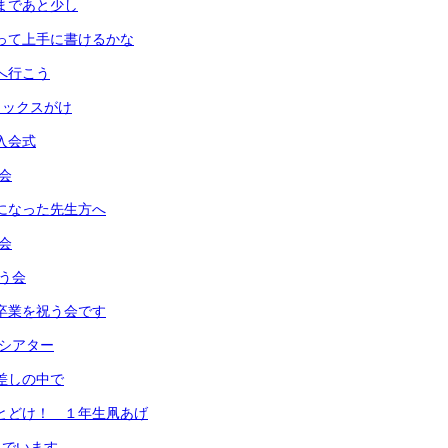
式まであと少し
使って上手に書けるかな
園へ行こう
ワックスがけ
会入会式
朝会
話になった先生方へ
み会
祝う会
は卒業を祝う会です
クシアター
日差しの中で
までとどけ！ １年生凧あげ
んでいます