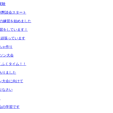
実験
期個別懇談会スタート
初めの練習を始めました
の練習をしています！
業を頑張っています
もちゃ作り
ラソン大会
ふくふくタイム！！
がありました
ソン大会に向けて
えりなさい
！
は山の学習です