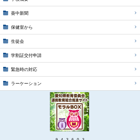
葵中新聞
保健室から
生徒会
学割証交付申請
緊急時の対応
ラーケーション
9
4
3
6
0
3