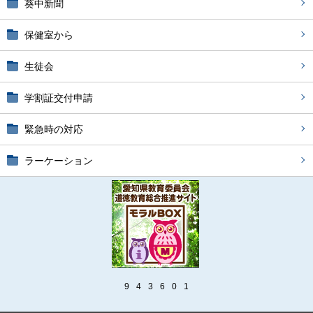
葵中新聞
保健室から
生徒会
学割証交付申請
緊急時の対応
ラーケーション
9
4
3
6
0
1