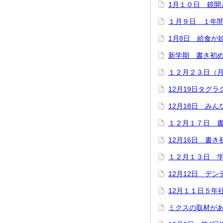
1月１０日 鏡開
１月９日 １年
1月8日 給食が
新学期 書き初
１２月２３日（
12月19日タグラ
12月18日 みん
１２月１７日 
12月16日 書
１２月１３日 
12月12日 デ
12月１１日５年
ミクスの取材が