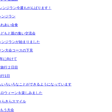
チャレンジラン今週もがんばります！
ャレンジラン
ふれあい会食
子どもと親の集い交流会
ャレンジランが始まりました
ラソン大会コースの下見
学年に向けて
学旅行２日目
旅行1日
生もいろいろなことができるようになっています
ハロウィーンを楽しみました
のきらきらスマイル
すもう大会