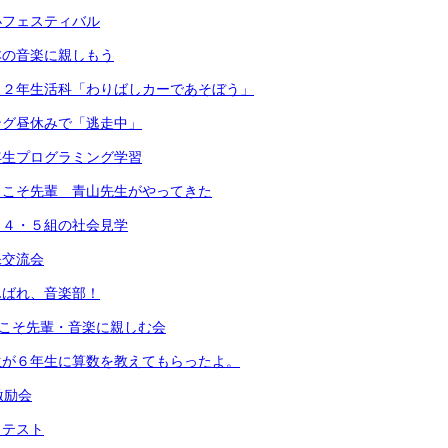
小フェスティバル
本の音楽に親しもう
）２年生活科「わりばしカーであそぼう」
ング昼休みで「逃走中」
年生プログラミング学習
うこそ先輩 青山先生がやってきた
・４・５組の社会見学
保交流会
んばれ、音楽部！
うこそ先輩・音楽に親しむ会
生が６年生に算数を教えてもらったよ。
激励会
力テスト