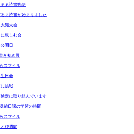
温まる読書郵便
だるま読書が始まりました
）大繩大会
楽に親しむ会
校公開日
書き初め展
きらスマイル
誕生日会
画に挑戦
算検定に取り組んでいます
 凝縮日課の学習の時間
きらスマイル
縄とび週間