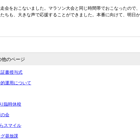
走会をおこないました。マラソン大会と同じ時間帯でおこなったので、
子たちも、大きな声で応援することができました。本番に向けて、明日
の他のページ
業証書授与式
時的運用について
より臨時休校
謝の会
きらスマイル
ング昼放課