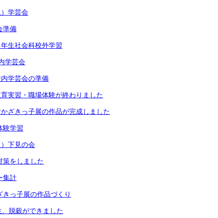
土）学芸会
会準備
４年生社会科校外学習
内学芸会
校内学芸会の準備
教育実習・職場体験が終わりました
おかざきっ子展の作品が完成しました
体験学習
火）下見の会
風対策をしました
ー集計
かざきっ子展の作品づくり
生、脱穀ができました