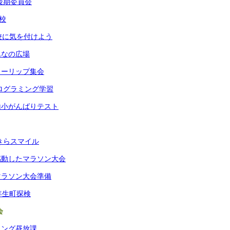
回後期委員会
校
校に気を付けよう
んなの広場
ューリップ集会
プログラミング学習
山小がんばりテスト
らきらスマイル
感動したマラソン大会
マラソン大会準備
年生町探検
会
ロング昼放課