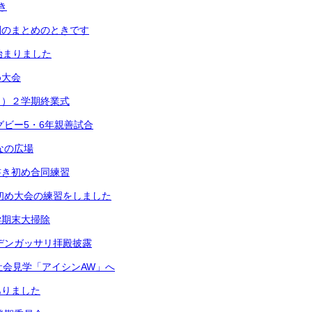
き
間のまとめのときです
始まりました
め大会
月）２学期終業式
グビー5・6年親善試合
なの広場
書き初め合同練習
き初め大会の練習をしました
学期末大掃除
ンデンガッサリ拝殿披露
社会見学「アイシンAW」へ
ありました