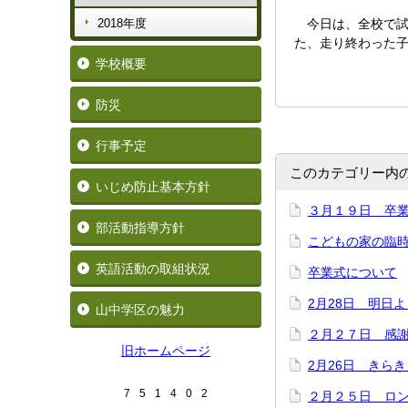
2018年度
今日は、全校で試
た、走り終わった
学校概要
防災
行事予定
このカテゴリー内
いじめ防止基本方針
３月１９日 卒
部活動指導方針
こどもの家の臨
英語活動の取組状況
卒業式について
2月28日 明日
山中学区の魅力
２月２７日 感
旧ホームページ
2月26日 きら
7
5
1
4
0
2
２月２５日 ロ