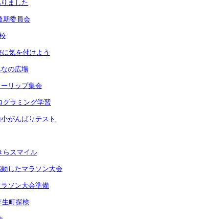
ありました
回後期委員会
校
校に気を付けよう
んなの広場
ューリップ集会
プログラミング学習
山小がんばりテスト
らきらスマイル
感動したマラソン大会
マラソン大会準備
年生町探検
会