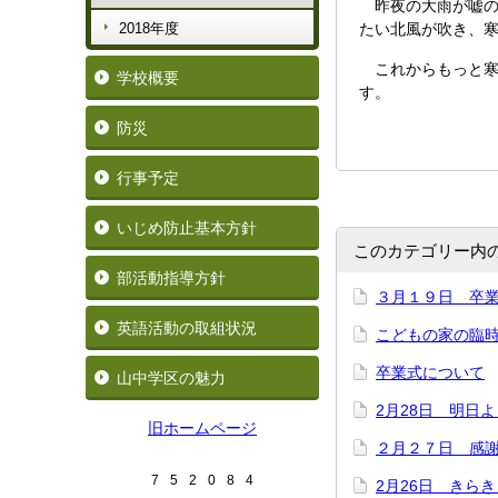
昨夜の大雨が嘘の
2018年度
たい北風が吹き、
これからもっと寒
学校概要
す。
防災
行事予定
いじめ防止基本方針
このカテゴリー内
部活動指導方針
３月１９日 卒
英語活動の取組状況
こどもの家の臨
卒業式について
山中学区の魅力
2月28日 明日
旧ホームページ
２月２７日 感
7
5
2
0
8
4
2月26日 きら