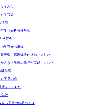
すもう大会
土）学芸会
会準備
４年生社会科校外学習
内学芸会
校内学芸会の準備
教育実習・職場体験が終わりました
おかざきっ子展の作品が完成しました
体験学習
火）下見の会
風対策をしました
ー集計
かざきっ子展の作品づくり