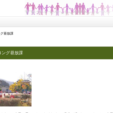
ング昼放課
ロング昼放課