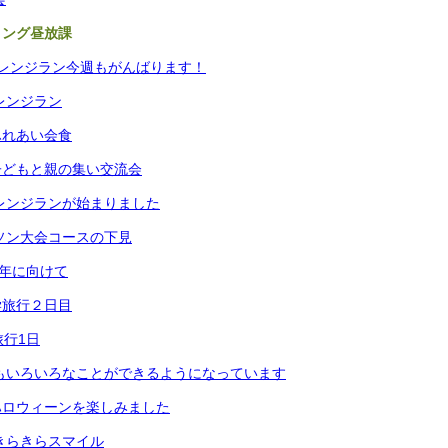
ロング昼放課
チャレンジラン今週もがんばります！
ャレンジラン
ふれあい会食
子どもと親の集い交流会
ャレンジランが始まりました
ラソン大会コースの下見
学年に向けて
学旅行２日目
旅行1日
生もいろいろなことができるようになっています
ハロウィーンを楽しみました
のきらきらスマイル