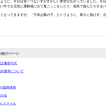
ように、今日は雲一つないすがすがしい青空が広がっていました。今日
寒い中でも元気に運動場に出て鬼ごっこをしたり、遊具で遊んだりする
くなってきますが、「子供は風の子」というように、寒さに負けず、元
の他のページ
業証書授与式
時的運用について
より臨時休校
謝の会
きらスマイル