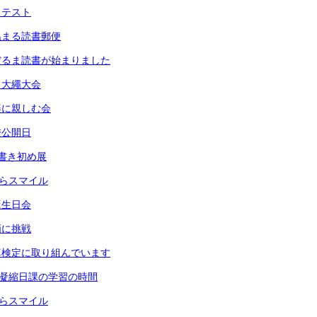
力テスト
温まる読書郵便
だるま読書が始まりました
）大繩大会
楽に親しむ会
校公開日
書き初め展
きらスマイル
誕生日会
画に挑戦
算検定に取り組んでいます
 凝縮日課の学習の時間
きらスマイル