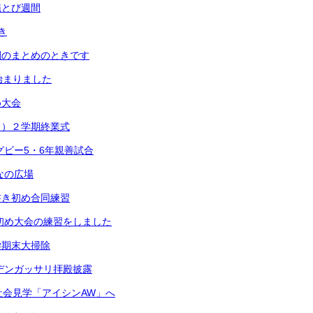
縄とび週間
き
間のまとめのときです
始まりました
め大会
月）２学期終業式
グビー5・6年親善試合
なの広場
書き初め合同練習
き初め大会の練習をしました
学期末大掃除
ンデンガッサリ拝殿披露
社会見学「アイシンAW」へ