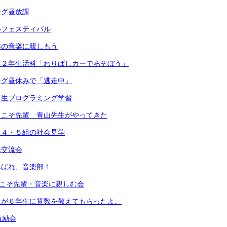
ング昼放課
小フェスティバル
本の音楽に親しもう
）２年生活科「わりばしカーであそぼう」
ング昼休みで「逃走中」
年生プログラミング学習
うこそ先輩 青山先生がやってきた
・４・５組の社会見学
保交流会
んばれ、音楽部！
うこそ先輩・音楽に親しむ会
生が６年生に算数を教えてもらったよ。
激励会