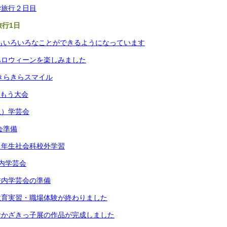
学旅行２日目
旅行1日
生もいろいろなことができるようになっています
ハロウィーンを楽しみました
のきらきらスマイル
すもう大会
土）学芸会
会準備
４年生社会科校外学習
内学芸会
校内学芸会の準備
教育実習・職場体験が終わりました
おかざきっ子展の作品が完成しました