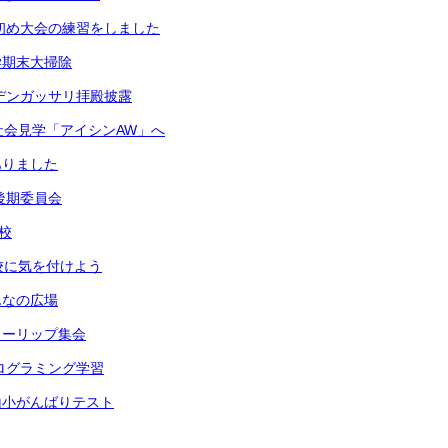
き初め大会の練習をしました
学期末大掃除
ンデンガッサリ拝殿披露
社会見学「アイシンAW」へ
ありました
回後期委員会
校
校に気を付けよう
んなの広場
ューリップ集会
プログラミング学習
山小がんばりテスト