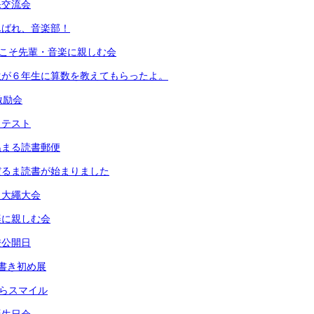
保交流会
んばれ、音楽部！
うこそ先輩・音楽に親しむ会
生が６年生に算数を教えてもらったよ。
激励会
力テスト
温まる読書郵便
だるま読書が始まりました
）大繩大会
楽に親しむ会
校公開日
書き初め展
きらスマイル