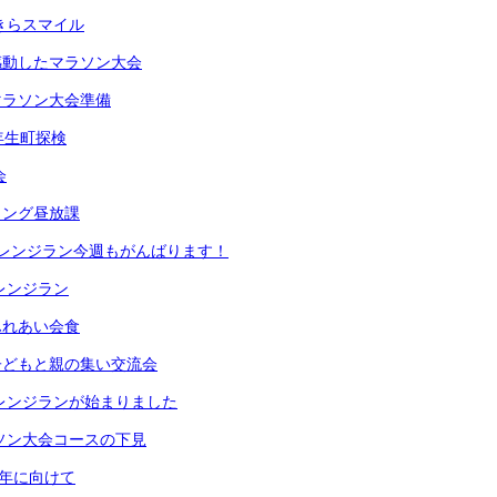
らきらスマイル
感動したマラソン大会
マラソン大会準備
年生町探検
会
ロング昼放課
チャレンジラン今週もがんばります！
ャレンジラン
ふれあい会食
子どもと親の集い交流会
ャレンジランが始まりました
ラソン大会コースの下見
学年に向けて