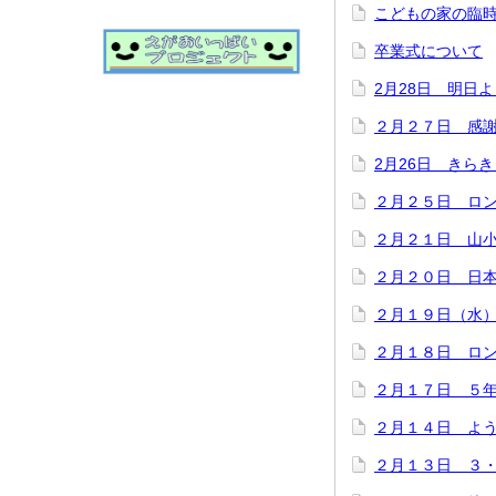
こどもの家の臨
卒業式について
2月28日 明日
２月２７日 感
2月26日 きら
２月２５日 ロ
２月２１日 山
２月２０日 日
２月１９日（水
２月１８日 ロ
２月１７日 ５
２月１４日 よ
２月１３日 ３