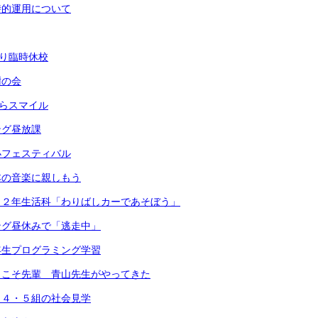
時的運用について
より臨時休校
謝の会
きらスマイル
ング昼放課
小フェスティバル
本の音楽に親しもう
）２年生活科「わりばしカーであそぼう」
ング昼休みで「逃走中」
年生プログラミング学習
うこそ先輩 青山先生がやってきた
・４・５組の社会見学