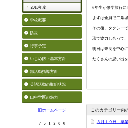
2018年度
6年生が修学旅行に
まずは全員で二条
学校概要
その後、タクシー
防災
班で協力し合って
行事予定
明日は奈良を中心
いじめ防止基本方針
たくさんの思い出
部活動指導方針
英語活動の取組状況
山中学区の魅力
このカテゴリー内
旧ホームページ
３月１９日 卒
7
5
1
2
6
6