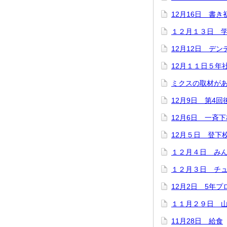
12月16日 書
１２月１３日 
12月12日 デ
12月１１日５年
ミクスの取材が
12月9日 第4
12月6日 一斉下
12月５日 登下
１２月４日 み
１２月３日 チ
12月2日 5年
１１月２９日 
11月28日 給食