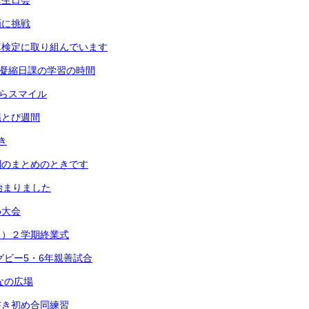
誕生日会
画に挑戦
算検定に取り組んでいます
 凝縮日課の学習の時間
きらスマイル
縄とび週間
き
間のまとめのときです
始まりました
め大会
月）２学期終業式
グビー5・6年親善試合
なの広場
書き初め合同練習