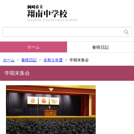
ホーム
春咲日記
ホーム
春咲日記
令和５年度
学期末集会
学期末集会