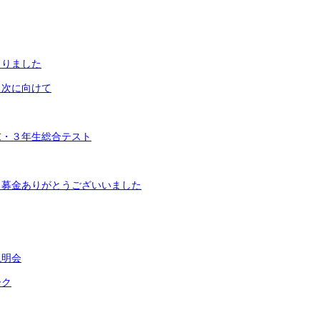
まりました
，次に向けて
末・３年生総合テスト
・募金ありがとうございいました
説明会
ーク