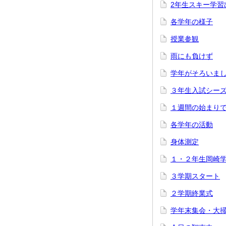
2年生スキー学習
各学年の様子
授業参観
雨にも負けず
学年がそろいま
３年生入試シー
１週間の始まり
各学年の活動
身体測定
１・２年生岡崎
３学期スタート
２学期終業式
学年末集会・大