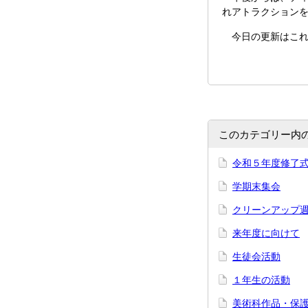
れアトラクション
今日の更新はこれ
このカテゴリー内
令和５年度修了
学期末集会
クリーンアップ
来年度に向けて
生徒会活動
１年生の活動
美術科作品・保