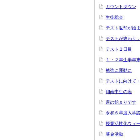
カウントダウン
生徒総会
テスト返却が始
テストが終わり
テスト２日目
１・２年生学年
勉強に運動に
テストに向けて
翔南中生の姿
週の始まりです
令和６年度入学
授業活性化ウィ
募金活動