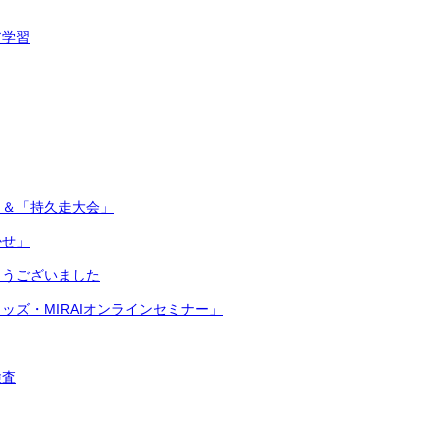
ア学習
」＆「持久走大会」
かせ」
とうございました
ッズ・MIRAIオンラインセミナー」
検査