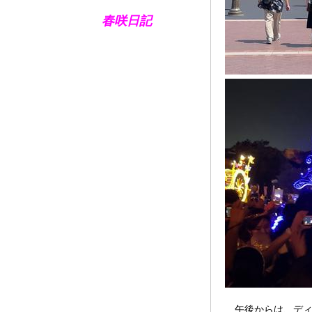
春咲日記
午後からは、ディ