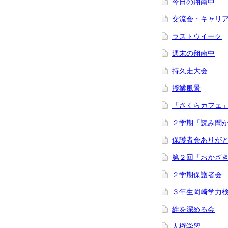
今日の翔南中
交流会・キャリ
ラストウイーク
週末の翔南中
持久走大会
授業風景
「さくらカフェ
２学期「読み聞
保護者会ありが
第２回「おかざき
２学期保護者会
３年生岡崎学力
絆を深める会
人権学習