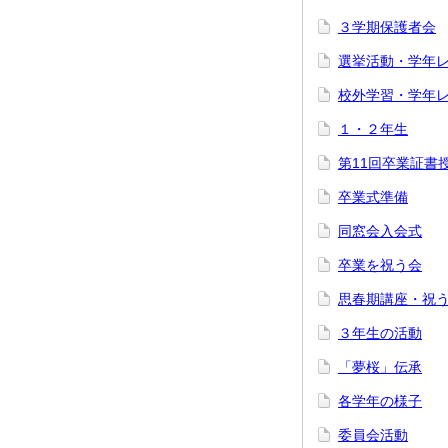
３学期保護者会
選挙活動・学年
校外学習・学年
１・２年生
第11回卒業証書
卒業式準備
同窓会入会式
卒業を祝う会
思春期講座・祝
３年生の活動
「夢桜」伝承
各学年の様子
委員会活動