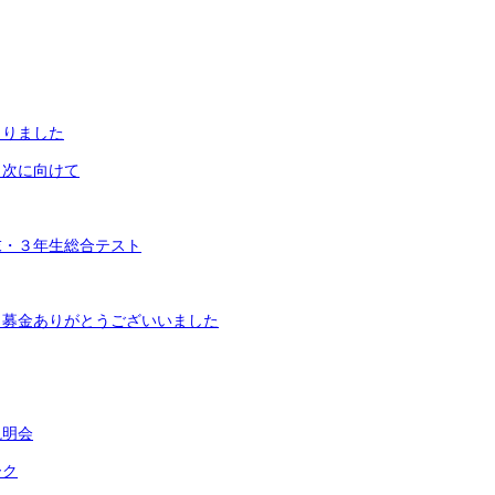
まりました
，次に向けて
末・３年生総合テスト
・募金ありがとうございいました
説明会
ーク