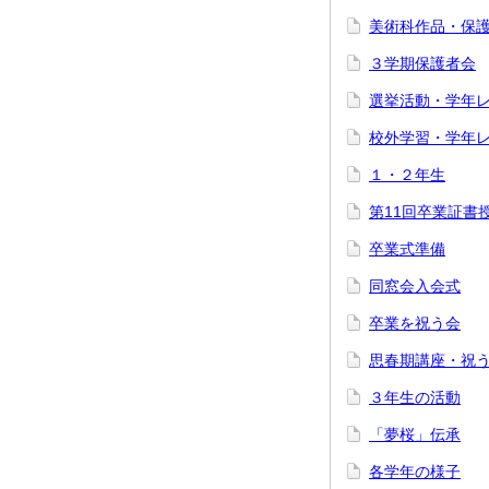
美術科作品・保
３学期保護者会
選挙活動・学年
校外学習・学年
１・２年生
第11回卒業証書
卒業式準備
同窓会入会式
卒業を祝う会
思春期講座・祝
３年生の活動
「夢桜」伝承
各学年の様子