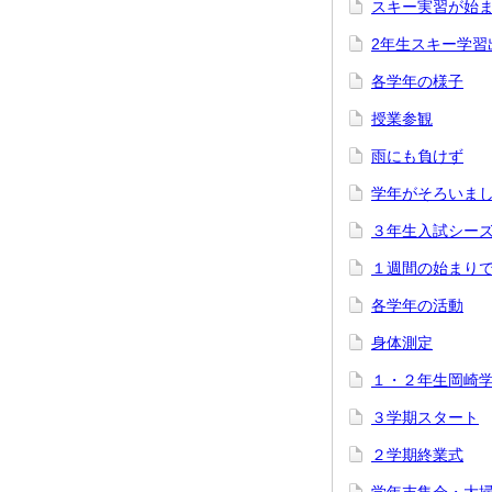
スキー実習が始
2年生スキー学習
各学年の様子
授業参観
雨にも負けず
学年がそろいま
３年生入試シー
１週間の始まり
各学年の活動
身体測定
１・２年生岡崎
３学期スタート
２学期終業式