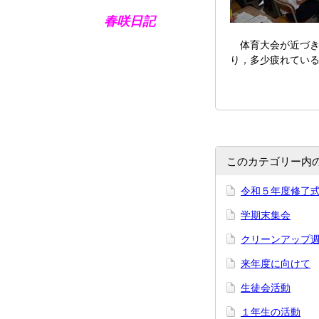
春咲日記
体育大会が近づき
り，多少疲れてい
このカテゴリー内
令和５年度修了
学期末集会
クリーンアップ
来年度に向けて
生徒会活動
１年生の活動