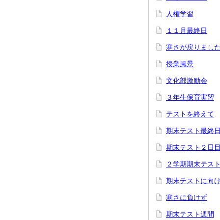
人権学習
１１月最終日
寒さが戻りまし
授業風景
文化部激励会
３年生保育実習
テストを終えて
期末テスト最終
期末テスト２日
２学期期末テス
期末テストに向
寒さに負けず
期末テスト週間