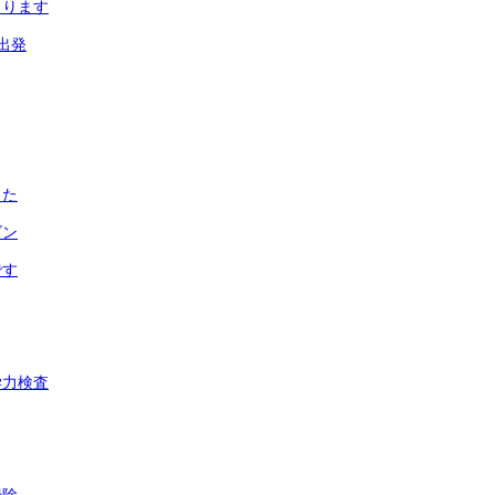
まります
出発
した
ズン
です
学力検査