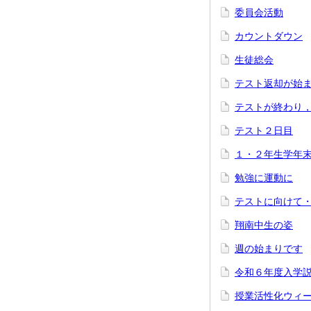
委員会活動
カウントダウン
生徒総会
テスト返却が始
テストが終わり
テスト２日目
１・２年生学年
勉強に運動に
テストに向けて
翔南中生の姿
週の始まりです
令和６年度入学
授業活性化ウィ