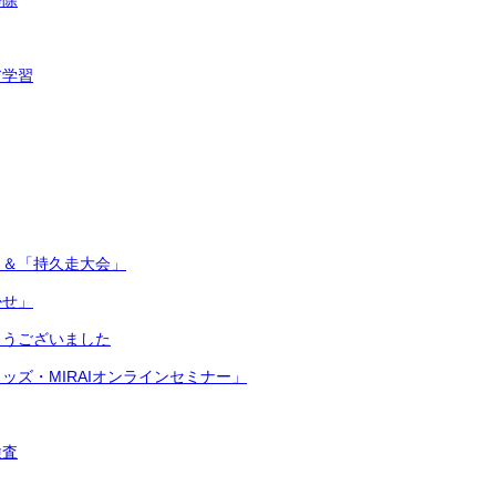
掃除
ア学習
」＆「持久走大会」
かせ」
とうございました
ッズ・MIRAIオンラインセミナー」
検査