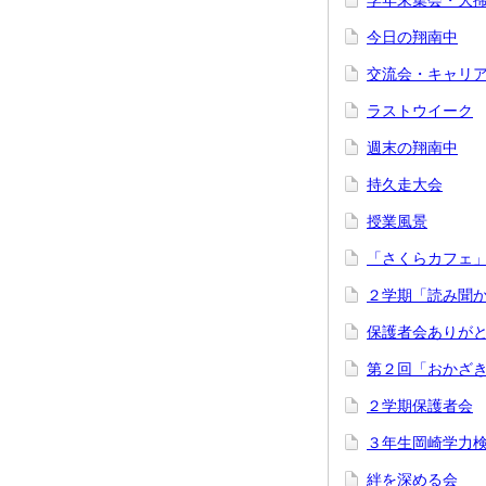
学年末集会・大
今日の翔南中
交流会・キャリ
ラストウイーク
週末の翔南中
持久走大会
授業風景
「さくらカフェ
２学期「読み聞
保護者会ありが
第２回「おかざき
２学期保護者会
３年生岡崎学力
絆を深める会