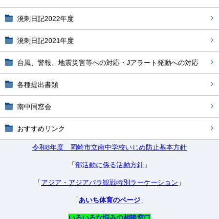
溌剌日記2022年度
溌剌日記2021年度
台風、警報、地震災害等への対応・Jアラート発動への対応
各種提出書類
南中同窓会
おすすめリンク
令和8年度 岡崎市立南中学校いじめ防止基本方針
「
部活動に係る活動方針
」
「
アジア・アジアパラ観戦特別ラーケーション
」
「
あいち体育のページ
」
いろいろな悩みの相談窓口