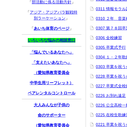
「
部活動に係る活動方針
」
0311 情報モラ
「
アジア・アジアパラ観戦特
別ラーケーション
」
0310 ２年 音
0307 第７８回
「
あいち体育のページ
」
0306 全校練習
いろいろな悩みの相談窓口
0305 卒業式予行
「悩んでいるあなたへ」
0304 １・２年
「支えたいあなたへ」
0303 卒業を祝う
（愛知県教育委員会
0228 卒業を祝
中学生用リーフレット）
0227 卒業式全
ペアレンタルコントロール
0226 お別れ遠足
大人みんなが子供の
0226 公立高校
0225 在校生歌練
命のサポーター
0221 卒業を祝
（愛知県教育委員会