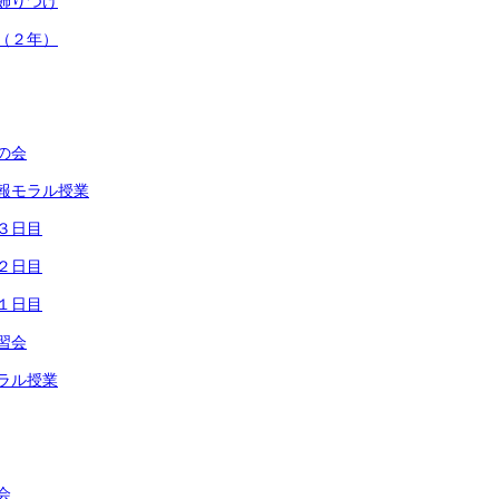
ス飾りつけ
走（２年）
せの会
情報モラル授業
ト３日目
ト２日目
ト１日目
学習会
モラル授業
会