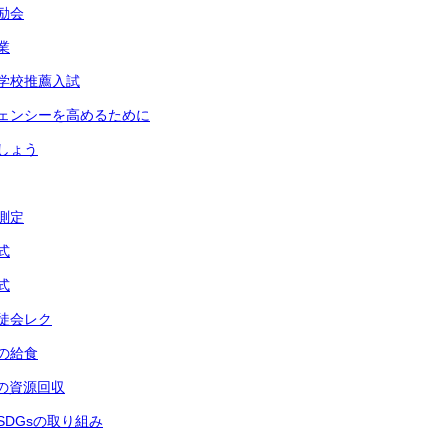
激励会
業
修学校推薦入試
ージェンシーを高めるために
ましょう
体測定
式
式
生徒会レク
後の給食
会の資源回収
会SDGsの取り組み