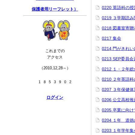
0220 英語科の授
保護者用リーフレット）
0219 ３学期読
0218 図書室寄
0217 集会
0214 門がきれ
これまでの
アクセス
0213 SEP委員
（2010,12,28～）
0212 １・２年
0210 ２年英語
1
8
5
3
9
0
2
0207 ３年保健
ログイン
0206 公立高校
0205 卒業に向け
0204 １年 道
0203 １年学年集