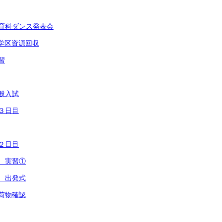
体育科ダンス発表会
員会学区資源回収
習
一般入試
習３日目
習２日目
習 実習①
習 出発式
習荷物確認