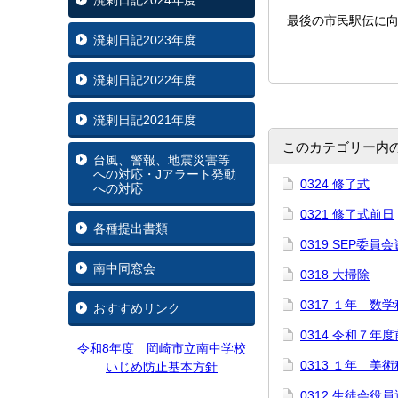
溌剌日記2024年度
最後の市民駅伝に
溌剌日記2023年度
溌剌日記2022年度
溌剌日記2021年度
このカテゴリー内
台風、警報、地震災害等
への対応・Jアラート発動
0324 修了式
への対応
0321 修了式前日
各種提出書類
0319 SEP委員
南中同窓会
0318 大掃除
0317 １年 数
おすすめリンク
0314 令和７
令和8年度 岡崎市立南中学校
0313 １年 美
いじめ防止基本方針
0312 生徒会役