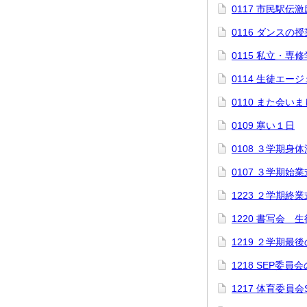
0117 市民駅伝
0116 ダンスの授
0115 私立・専
0114 生徒エ
0110 また会い
0109 寒い１日
0108 ３学期身
0107 ３学期始業
1223 ２学期終業
1220 書写会 
1219 ２学期最
1218 SEP委員
1217 体育委員