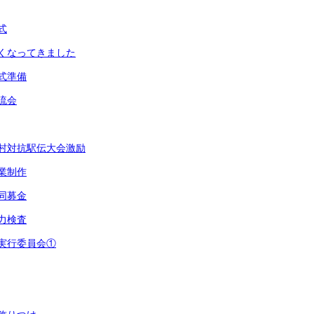
式
寒くなってきました
の式準備
交流会
町村対抗駅伝大会激励
卒業制作
共同募金
学力検査
習実行委員会①