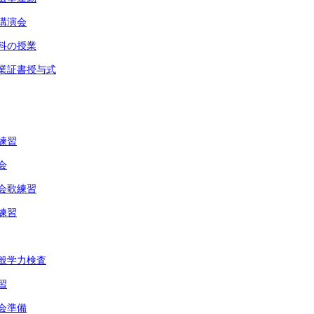
ル講演会
楽科の授業
卒業証書授与式
歌練習
会
う会歌練習
校練習
一般学力検査
習
う会準備