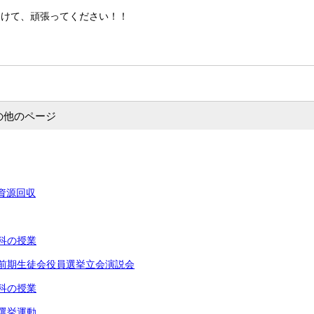
向けて、頑張ってください！！
の他のページ
会資源回収
学科の授業
年度前期生徒会役員選挙立会演説会
術科の授業
員選挙運動