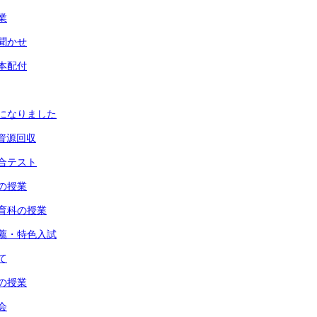
業
み聞かせ
贈本配付
いになりました
会資源回収
総合テスト
科の授業
体育科の授業
推薦・特色入試
て
徳の授業
会