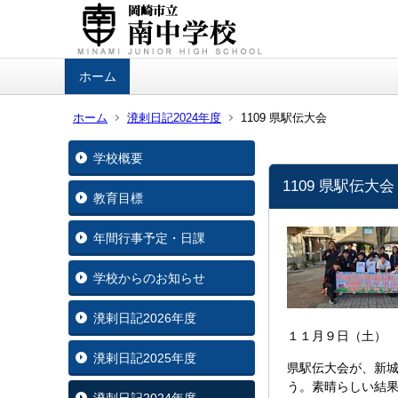
ホーム
ホーム
溌剌日記2024年度
1109 県駅伝大会
学校概要
1109 県駅伝大会
教育目標
年間行事予定・日課
学校からのお知らせ
溌剌日記2026年度
１１月９日（土）
溌剌日記2025年度
県駅伝大会が、新
う。素晴らしい結