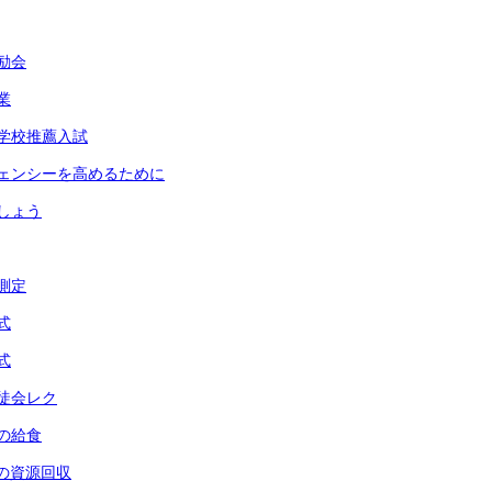
激励会
業
修学校推薦入試
ージェンシーを高めるために
ましょう
体測定
式
式
生徒会レク
後の給食
会の資源回収