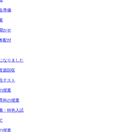
習
う会準備
業
み聞かせ
贈本配付
いになりました
会資源回収
総合テスト
科の授業
体育科の授業
推薦・特色入試
て
徳の授業