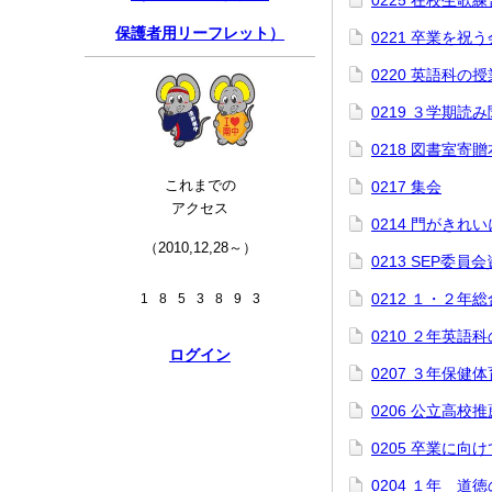
0225 在校生歌練
保護者用リーフレット）
0221 卒業を祝
0220 英語科の授
0219 ３学期読
0218 図書室寄
これまでの
0217 集会
アクセス
0214 門がきれ
（2010,12,28～）
0213 SEP委員
0212 １・２年
1
8
5
3
8
9
3
0210 ２年英語
ログイン
0207 ３年保健
0206 公立高校
0205 卒業に向け
0204 １年 道