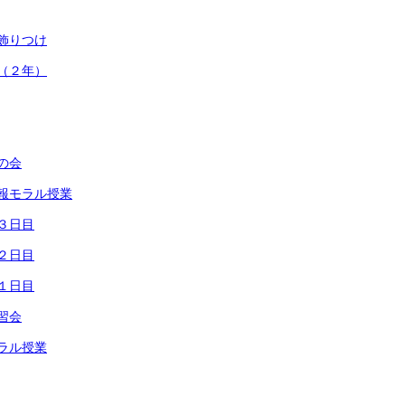
ス飾りつけ
走（２年）
せの会
情報モラル授業
ト３日目
ト２日目
ト１日目
学習会
モラル授業