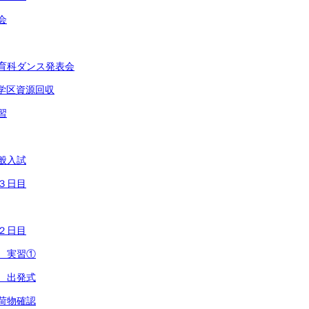
会
体育科ダンス発表会
員会学区資源回収
習
一般入試
習３日目
習２日目
習 実習①
習 出発式
習荷物確認