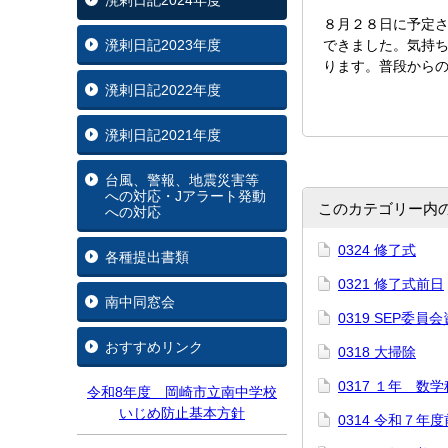
溌剌日記2024年度
８月２８日に予定
溌剌日記2023年度
できました。気持
ります。普段から
溌剌日記2022年度
溌剌日記2021年度
台風、警報、地震災害等
への対応・Jアラート発動
このカテゴリー内
への対応
0324 修了式
各種提出書類
0321 修了式前日
南中同窓会
0319 SEP委員
おすすめリンク
0318 大掃除
0317 １年 数
令和8年度 岡崎市立南中学校
いじめ防止基本方針
0314 令和７