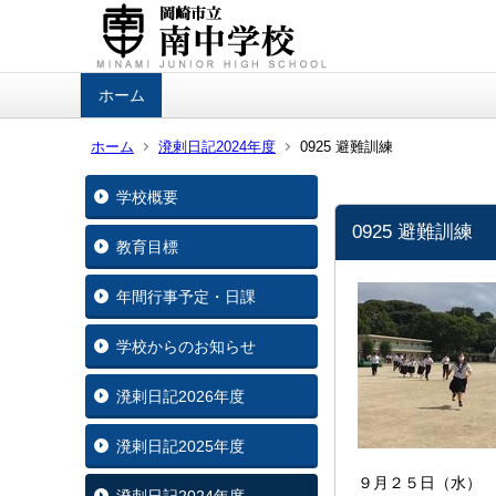
ホーム
ホーム
溌剌日記2024年度
0925 避難訓練
学校概要
0925 避難訓練
教育目標
年間行事予定・日課
学校からのお知らせ
溌剌日記2026年度
溌剌日記2025年度
９月２５日（水）