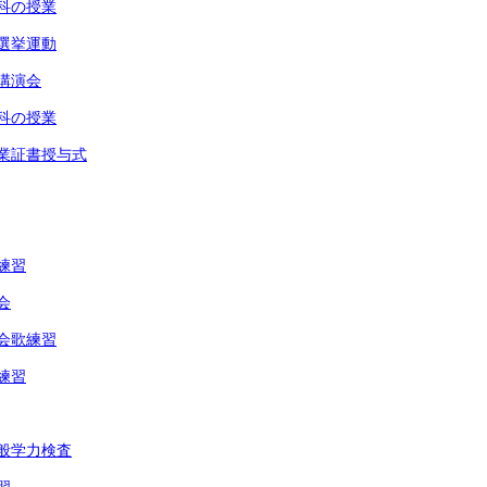
術科の授業
員選挙運動
ル講演会
楽科の授業
卒業証書授与式
歌練習
会
う会歌練習
校練習
一般学力検査