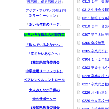
0313 １年 美
「
部活動に係る活動方針
」
0312 生徒会役
「
アジア・アジアパラ観戦特
別ラーケーション
」
0311 情報モラ
「
あいち体育のページ
」
0310 ２年 音
いろいろな悩みの相談窓口
0307 第７８回
0306 全校練習
「悩んでいるあなたへ」
0305 卒業式予行
「支えたいあなたへ」
0304 １・２年
（愛知県教育委員会
0303 卒業を祝う
中学生用リーフレット）
0228 卒業を祝
ペアレンタルコントロール
0227 卒業式全
大人みんなが子供の
0226 お別れ遠足
命のサポーター
0226 公立高校
（愛知県教育委員会