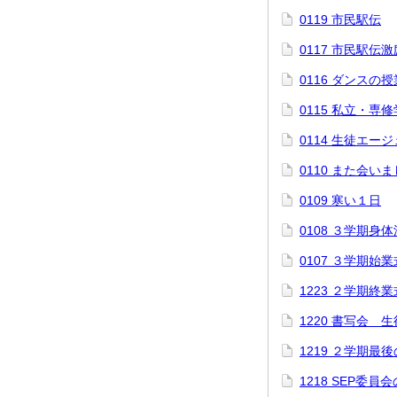
0119 市民駅伝
0117 市民駅伝
0116 ダンスの授
0115 私立・専
0114 生徒エ
0110 また会い
0109 寒い１日
0108 ３学期身
0107 ３学期始業
1223 ２学期終業
1220 書写会 
1219 ２学期最
1218 SEP委員