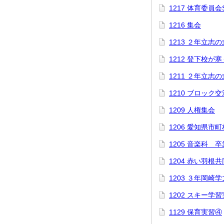
1217 体育委員
1216 集会
1213 ２年立志の
1212 登下校が
1211 ２年立志
1210 ブロック
1209 人権集会
1206 愛知県市
1205 音楽科 
1204 赤い羽根
1203 ３年岡崎
1202 スキー学
1129 保育実習④