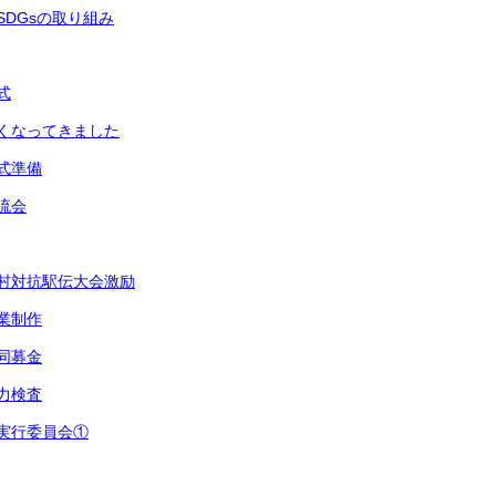
会SDGsの取り組み
式
寒くなってきました
の式準備
交流会
町村対抗駅伝大会激励
卒業制作
共同募金
学力検査
習実行委員会①