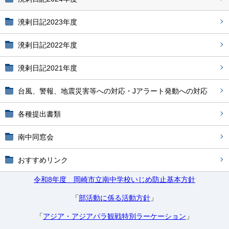
溌剌日記2023年度
溌剌日記2022年度
溌剌日記2021年度
台風、警報、地震災害等への対応・Jアラート発動への対応
各種提出書類
南中同窓会
おすすめリンク
令和8年度 岡崎市立南中学校いじめ防止基本方針
「
部活動に係る活動方針
」
「
アジア・アジアパラ観戦特別ラーケーション
」