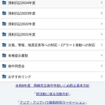
溌剌日記2024年度
溌剌日記2023年度
溌剌日記2022年度
溌剌日記2021年度
台風、警報、地震災害等への対応・Jアラート発動への対応
各種提出書類
南中同窓会
おすすめリンク
令和8年度 岡崎市立南中学校いじめ防止基本方針
「
部活動に係る活動方針
」
「
アジア・アジアパラ観戦特別ラーケーション
」