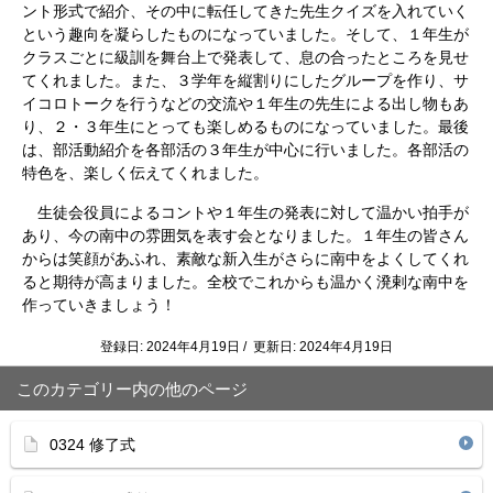
ント形式で紹介、その中に転任してきた先生クイズを入れていく
という趣向を凝らしたものになっていました。そして、１年生が
クラスごとに級訓を舞台上で発表して、息の合ったところを見せ
てくれました。また、３学年を縦割りにしたグループを作り、サ
イコロトークを行うなどの交流や１年生の先生による出し物もあ
り、２・３年生にとっても楽しめるものになっていました。最後
は、部活動紹介を各部活の３年生が中心に行いました。各部活の
特色を、楽しく伝えてくれました。
生徒会役員によるコントや１年生の発表に対して温かい拍手が
あり、今の南中の雰囲気を表す会となりました。１年生の皆さん
からは笑顔があふれ、素敵な新入生がさらに南中をよくしてくれ
ると期待が高まりました。全校でこれからも温かく溌剌な南中を
作っていきましょう！
登録日: 2024年4月19日 / 更新日: 2024年4月19日
このカテゴリー内の他のページ
0324 修了式