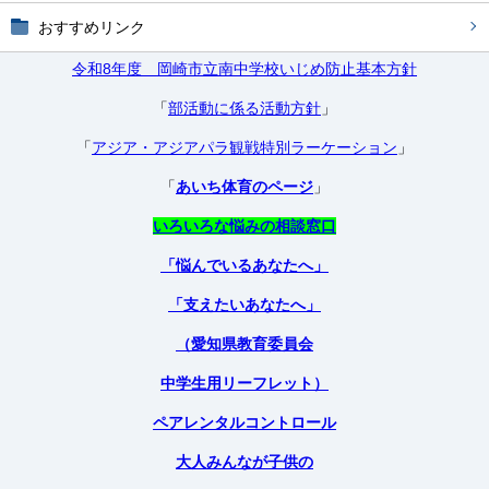
おすすめリンク
令和8年度 岡崎市立南中学校いじめ防止基本方針
「
部活動に係る活動方針
」
「
アジア・アジアパラ観戦特別ラーケーション
」
「
あいち体育のページ
」
いろいろな悩みの相談窓口
「悩んでいるあなたへ」
「支えたいあなたへ」
（愛知県教育委員会
中学生用リーフレット）
ペアレンタルコントロール
大人みんなが子供の