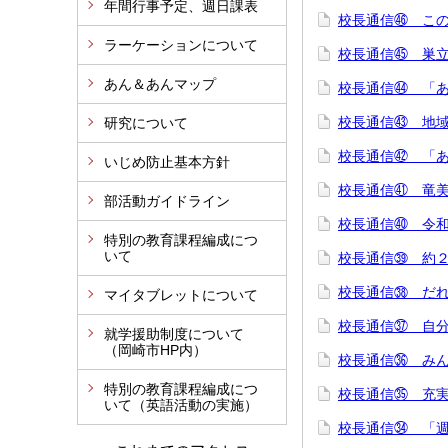
年間行事予定、週日課表
校長通信㊻ こ
ラーケーションについて
校長通信㊺ 巣
あん＆あんマップ
校長通信㊹ 「
校長通信㊸ 地
研究について
校長通信㊷ 「
いじめ防止基本方針
校長通信㊶ 竜
部活動ガイドライン
校長通信㊵ 令
特別の教育課程編成につ
いて
校長通信㊴ 約
校長通信㊳ だ
マイタブレットについて
校長通信㊲ 自
就学援助制度について
（岡崎市HP内）
校長通信㊱ み
特別の教育課程編成につ
校長通信㉟ 充
いて（英語活動の実施）
校長通信㉞ 「