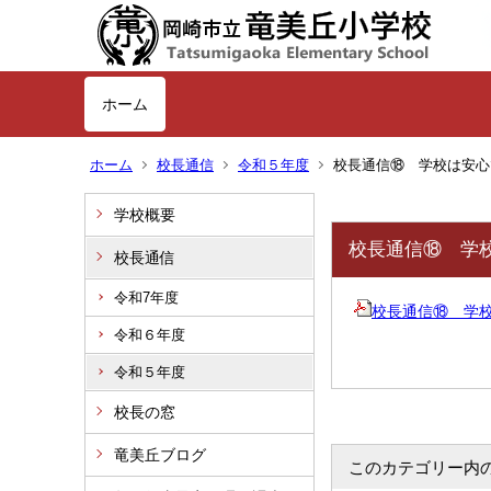
ホーム
ホーム
校長通信
令和５年度
校長通信⑱ 学校は安心
学校概要
校長通信⑱ 学
校長通信
令和7年度
校長通信⑱ 学校は安
令和６年度
令和５年度
校長の窓
竜美丘ブログ
このカテゴリー内