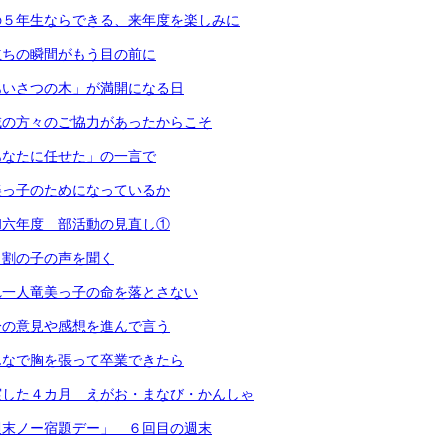
の５年生ならできる、来年度を楽しみに
立ちの瞬間がもう目の前に
あいさつの木」が満開になる日
域の方々のご協力があったからこそ
あなたに任せた」の一言で
美っ子のためになっているか
和六年度 部活動の見直し①
２割の子の声を聞く
れ一人竜美っ子の命を落とさない
分の意見や感想を進んで言う
んなで胸を張って卒業できたら
実した４カ月 えがお・まなび・かんしゃ
週末ノー宿題デー」 ６回目の週末