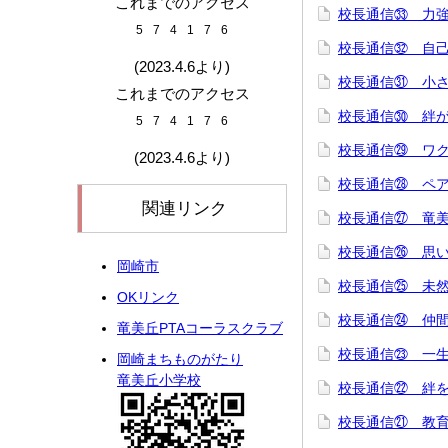
これまでのアクセス
校長通信㉝ 力
5
7
4
1
7
6
校長通信㉜ 自
(2023.4.6より)
校長通信㉛ 小
これまでのアクセス
校長通信㉚ 絆
5
7
4
1
7
6
校長通信㉙ ワ
(2023.4.6より)
校長通信㉘ ペ
関連リンク
校長通信㉗ 竜
校長通信㉖ 思
岡崎市
校長通信㉕ 未
OKリンク
校長通信㉔ 仲
竜美丘PTAコーラスクラブ
校長通信㉓ 一
岡崎まちものがたり
竜美丘小学校
校長通信㉒ 絆
校長通信㉑ 教