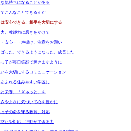
せな気持ちになることがある
ってこんなことできるんだ
校は安心できる、相手を大切にする
業力、教師力に磨きをかけて
全・安心・・声掛け、注意をお願い
んばった、できるようになった、成長した
美っ子が毎日笑顔で輝きますように
互いを大切にするコミュニケーション
然あふれる住みやすい学区に
眠と栄養、「ぎゅっと」を
しさやよさに気づいて心を豊かに
美っ子の命を守る教育、対応
前防止や対応、行動ができる力