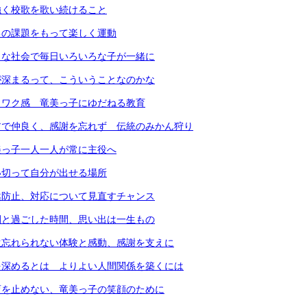
強く校歌を歌い続けること
己の課題をもって楽しく運動
さな社会で毎日いろいろな子が一緒に
が深まるって、こういうことなのかな
クワク感 竜美っ子にゆだねる教育
アで仲良く、感謝を忘れず 伝統のみかん狩り
美っ子一人一人が常に主役へ
い切って自分が出せる場所
然防止、対応について見直すチャンス
間と過ごした時間、思い出は一生もの
生忘れられない体験と感動、感謝を支えに
を深めるとは よりよい人間関係を築くには
育を止めない、竜美っ子の笑顔のために