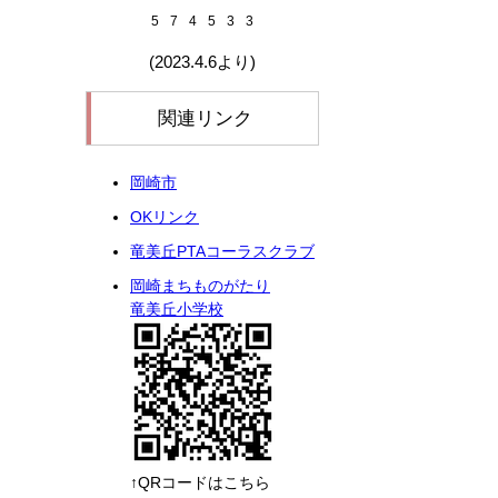
5
7
4
5
3
3
(2023.4.6より)
関連リンク
岡崎市
OKリンク
竜美丘PTAコーラスクラブ
岡崎まちものがたり
竜美丘小学校
↑QRコードはこちら