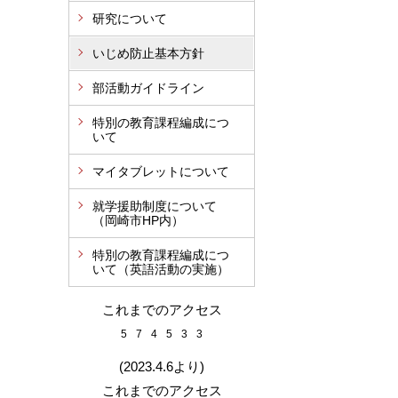
研究について
いじめ防止基本方針
部活動ガイドライン
特別の教育課程編成につ
いて
マイタブレットについて
就学援助制度について
（岡崎市HP内）
特別の教育課程編成につ
いて（英語活動の実施）
これまでのアクセス
5
7
4
5
3
3
(2023.4.6より)
これまでのアクセス