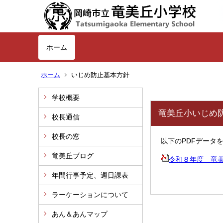
ホーム
ホーム
いじめ防止基本方針
学校概要
竜美丘小いじめ
校長通信
校長の窓
以下のPDFデータ
竜美丘ブログ
令和８年度 竜
年間行事予定、週日課表
ラーケーションについて
あん＆あんマップ