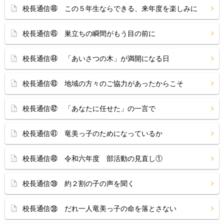
校長通信㊻ この５年生ならできる、来年度を楽しみに
校長通信㊺ 巣立ちの瞬間がもう目の前に
校長通信㊹ 「あいさつの木」が満開になる日
校長通信㊸ 地域の方々のご協力があったからこそ
校長通信㊷ 「あなたに任せた」の一言で
校長通信㊶ 竜美っ子のためになっているか
校長通信㊵ 令和六年度 部活動の見直し①
校長通信㊴ 約２割の子の声を聞く
校長通信㊳ だれ一人竜美っ子の命を落とさない