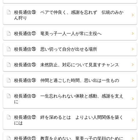
校長通信㉘ ペアで仲良く、感謝を忘れず 伝統のみか
ん狩り
校長通信㉗ 竜美っ子一人一人が常に主役へ
校長通信㉖ 思い切って自分が出せる場所
校長通信㉕ 未然防止、対応について見直すチャンス
校長通信㉔ 仲間と過ごした時間、思い出は一生もの
校長通信㉓ 一生忘れられない体験と感動、感謝を支え
に
校長通信㉒ 絆を深めるとは よりよい人間関係を築く
には
校長通信㉑ 教育を止めない、竜美っ子の笑顔のために