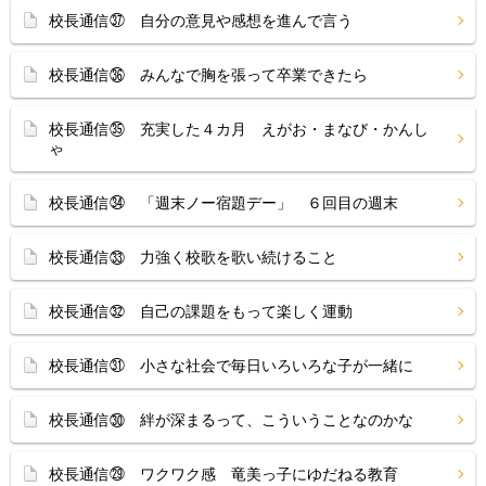
校長通信㊲ 自分の意見や感想を進んで言う
校長通信㊱ みんなで胸を張って卒業できたら
校長通信㉟ 充実した４カ月 えがお・まなび・かんし
ゃ
校長通信㉞ 「週末ノー宿題デー」 ６回目の週末
校長通信㉝ 力強く校歌を歌い続けること
校長通信㉜ 自己の課題をもって楽しく運動
校長通信㉛ 小さな社会で毎日いろいろな子が一緒に
校長通信㉚ 絆が深まるって、こういうことなのかな
校長通信㉙ ワクワク感 竜美っ子にゆだねる教育