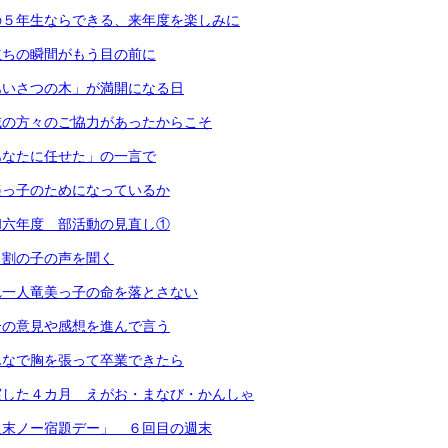
の５年生ならできる、来年度を楽しみに
立ちの瞬間がもう目の前に
あいさつの木」が満開になる日
域の方々のご協力があったからこそ
あなたに任せた」の一言で
美っ子のためになっているか
和六年度 部活動の見直し①
２割の子の声を聞く
れ一人竜美っ子の命を落とさない
分の意見や感想を進んで言う
んなで胸を張って卒業できたら
実した４カ月 えがお・まなび・かんしゃ
週末ノー宿題デー」 ６回目の週末