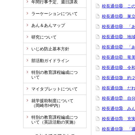
年間行事予定、週日課表
校長通信㊻ こ
ラーケーションについて
校長通信㊺ 巣
あん＆あんマップ
校長通信㊹ 「
校長通信㊸ 地
研究について
校長通信㊷ 「
いじめ防止基本方針
校長通信㊶ 竜
部活動ガイドライン
校長通信㊵ 令
特別の教育課程編成につ
いて
校長通信㊴ 約
校長通信㊳ だ
マイタブレットについて
校長通信㊲ 自
就学援助制度について
（岡崎市HP内）
校長通信㊱ み
特別の教育課程編成につ
校長通信㉟ 充
いて（英語活動の実施）
校長通信㉞ 「