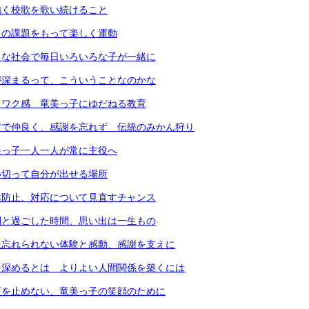
強く校歌を歌い続けること
己の課題をもって楽しく運動
さな社会で毎日いろいろな子が一緒に
が深まるって、こういうことなのかな
クワク感 竜美っ子にゆだねる教育
アで仲良く、感謝を忘れず 伝統のみかん狩り
美っ子一人一人が常に主役へ
い切って自分が出せる場所
然防止、対応について見直すチャンス
間と過ごした時間、思い出は一生もの
生忘れられない体験と感動、感謝を支えに
を深めるとは よりよい人間関係を築くには
育を止めない、竜美っ子の笑顔のために