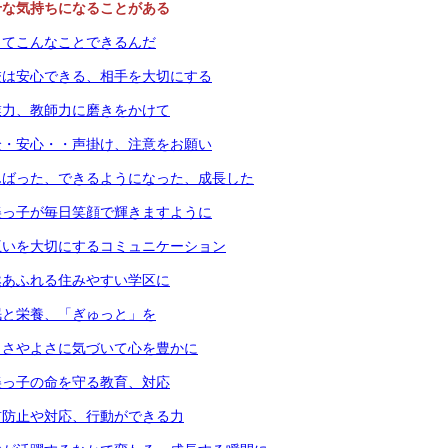
せな気持ちになることがある
ってこんなことできるんだ
校は安心できる、相手を大切にする
業力、教師力に磨きをかけて
全・安心・・声掛け、注意をお願い
んばった、できるようになった、成長した
美っ子が毎日笑顔で輝きますように
互いを大切にするコミュニケーション
然あふれる住みやすい学区に
眠と栄養、「ぎゅっと」を
しさやよさに気づいて心を豊かに
美っ子の命を守る教育、対応
前防止や対応、行動ができる力