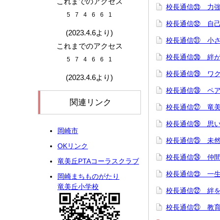
これまでのアクセス
校長通信㉝ 力
5
7
4
6
6
1
校長通信㉜ 自
(2023.4.6より)
校長通信㉛ 小
これまでのアクセス
校長通信㉚ 絆
5
7
4
6
6
1
校長通信㉙ ワ
(2023.4.6より)
校長通信㉘ ペ
関連リンク
校長通信㉗ 竜
校長通信㉖ 思
岡崎市
校長通信㉕ 未
OKリンク
校長通信㉔ 仲
竜美丘PTAコーラスクラブ
校長通信㉓ 一
岡崎まちものがたり
竜美丘小学校
校長通信㉒ 絆
校長通信㉑ 教