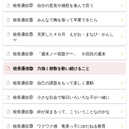
校長通信㊲ 自分の意見や感想を進んで言う
校長通信㊱ みんなで胸を張って卒業できたら
校長通信㉟ 充実した４カ月 えがお・まなび・かんし
ゃ
校長通信㉞ 「週末ノー宿題デー」 ６回目の週末
校長通信㉝ 力強く校歌を歌い続けること
校長通信㉜ 自己の課題をもって楽しく運動
校長通信㉛ 小さな社会で毎日いろいろな子が一緒に
校長通信㉚ 絆が深まるって、こういうことなのかな
校長通信㉙ ワクワク感 竜美っ子にゆだねる教育