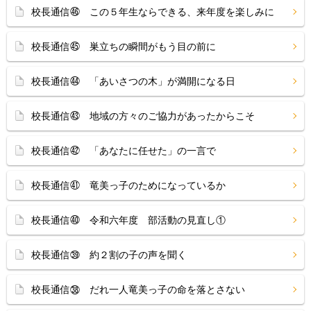
校長通信㊻ この５年生ならできる、来年度を楽しみに
校長通信㊺ 巣立ちの瞬間がもう目の前に
校長通信㊹ 「あいさつの木」が満開になる日
校長通信㊸ 地域の方々のご協力があったからこそ
校長通信㊷ 「あなたに任せた」の一言で
校長通信㊶ 竜美っ子のためになっているか
校長通信㊵ 令和六年度 部活動の見直し①
校長通信㊴ 約２割の子の声を聞く
校長通信㊳ だれ一人竜美っ子の命を落とさない