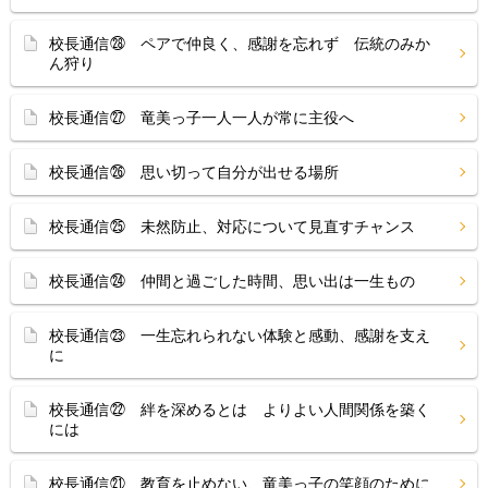
校長通信㉘ ペアで仲良く、感謝を忘れず 伝統のみか
ん狩り
校長通信㉗ 竜美っ子一人一人が常に主役へ
校長通信㉖ 思い切って自分が出せる場所
校長通信㉕ 未然防止、対応について見直すチャンス
校長通信㉔ 仲間と過ごした時間、思い出は一生もの
校長通信㉓ 一生忘れられない体験と感動、感謝を支え
に
校長通信㉒ 絆を深めるとは よりよい人間関係を築く
には
校長通信㉑ 教育を止めない、竜美っ子の笑顔のために