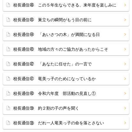
校長通信㊻ この５年生ならできる、来年度を楽しみに
校長通信㊺ 巣立ちの瞬間がもう目の前に
校長通信㊹ 「あいさつの木」が満開になる日
校長通信㊸ 地域の方々のご協力があったからこそ
校長通信㊷ 「あなたに任せた」の一言で
校長通信㊶ 竜美っ子のためになっているか
校長通信㊵ 令和六年度 部活動の見直し①
校長通信㊴ 約２割の子の声を聞く
校長通信㊳ だれ一人竜美っ子の命を落とさない