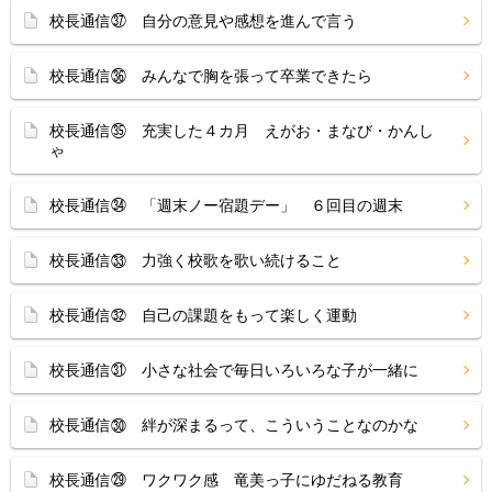
校長通信㊲ 自分の意見や感想を進んで言う
校長通信㊱ みんなで胸を張って卒業できたら
校長通信㉟ 充実した４カ月 えがお・まなび・かんし
ゃ
校長通信㉞ 「週末ノー宿題デー」 ６回目の週末
校長通信㉝ 力強く校歌を歌い続けること
校長通信㉜ 自己の課題をもって楽しく運動
校長通信㉛ 小さな社会で毎日いろいろな子が一緒に
校長通信㉚ 絆が深まるって、こういうことなのかな
校長通信㉙ ワクワク感 竜美っ子にゆだねる教育