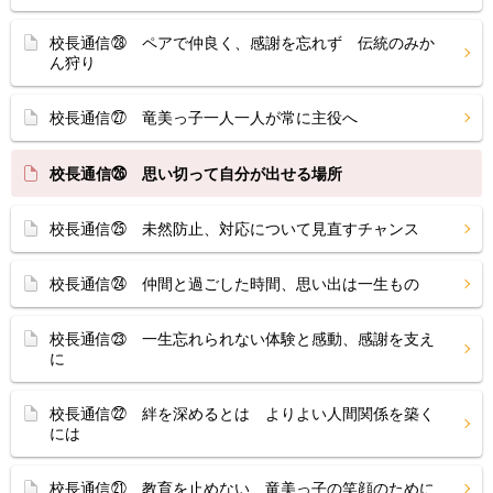
校長通信㉘ ペアで仲良く、感謝を忘れず 伝統のみか
ん狩り
校長通信㉗ 竜美っ子一人一人が常に主役へ
校長通信㉖ 思い切って自分が出せる場所
校長通信㉕ 未然防止、対応について見直すチャンス
校長通信㉔ 仲間と過ごした時間、思い出は一生もの
校長通信㉓ 一生忘れられない体験と感動、感謝を支え
に
校長通信㉒ 絆を深めるとは よりよい人間関係を築く
には
校長通信㉑ 教育を止めない、竜美っ子の笑顔のために