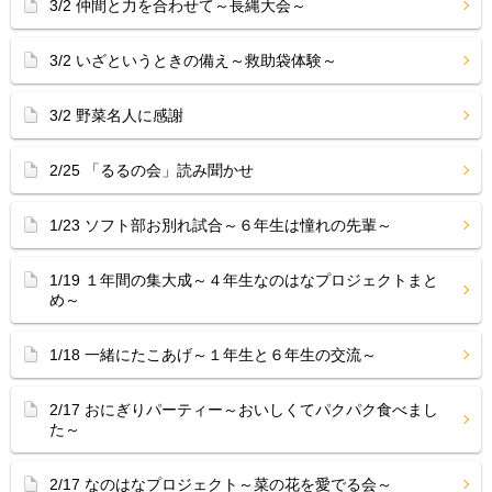
3/2 仲間と力を合わせて～長縄大会～
3/2 いざというときの備え～救助袋体験～
3/2 野菜名人に感謝
2/25 「るるの会」読み聞かせ
1/23 ソフト部お別れ試合～６年生は憧れの先輩～
1/19 １年間の集大成～４年生なのはなプロジェクトまと
め～
1/18 一緒にたこあげ～１年生と６年生の交流～
2/17 おにぎりパーティー～おいしくてパクパク食べまし
た～
2/17 なのはなプロジェクト～菜の花を愛でる会～