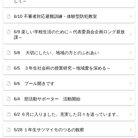
して～
6/10 不審者対応避難訓練・体験型防犯教室
6/9 楽しい学校生活のために～代表委員会企画ロング昼放
課～
5/8 大切にしたい、地域の方とのふれあい
6/5 ３年生社会科の授業研究～地域愛を深める～
6/6 プール開きです
6/4 部活動サポーター 活動開始
6/2 ６月に入りました。充実した日々を送っています。
5/28 １年生サツマイモのつるの観察