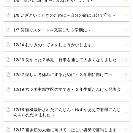
1/9 寒さに負けず～元気なからだづくり～
1/8 いざというときのために～自分の命は自分で守る～
1/7 笑顔でスタート～充実した３学期に～
12/24 むつみのすてきをしょうかいします
12/23 長かった２学期～行事を通して大きくなりました～
12/22 楽しい冬休みにするために～３学期に向けて～
12/19 六ツ美中部学区のすてき～２年生町たんけん発表会
～
12/18 有機栽培されたにんじん～ゆずかあえで有機にんじ
んをいただきました～
12/17 書き初め大会に向けて～正しい姿勢で書写します～