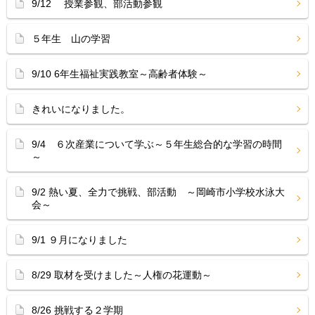
9/12 授業参観、部活動参観
５年生 山の学習
9/10 6年生福祉実践教室～高齢者体験～
きれいになりました。
9/4 ６次産業について学ぶ～５年生総合的な学習の時間
～
9/2 熱い夏、全力で挑戦、部活動 ～岡崎市小学校水泳大
会～
9/1 ９月になりました
8/29 取材を受けました～人権の花運動～
8/26 挑戦する２学期