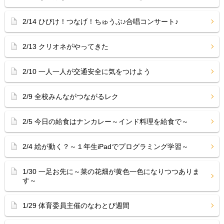
2/14 ひびけ！つなげ！ちゅうぶ♪合唱コンサート♪
2/13 クリオネがやってきた
2/10 一人一人が交通安全に気をつけよう
2/9 全校みんながつながるレク
2/5 今日の給食はナンカレー～インド料理を給食で～
2/4 絵が動く？～１年生iPadでプログラミング学習～
1/30 一足お先に～菜の花畑が黄色一色になりつつありま
す～
1/29 体育委員主催のなわとび週間