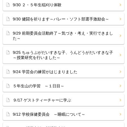
9/30 ２・５年生稲刈り体験
9/30 健闘を祈ります～バレー・ソフト部選手激励会～
9/29 前期委員会活動終了～気づき・考え・実行できまし
た～
9/25 ちゅうぶがだいすきな子、うんどうがだいすきな子
～授業研究を行いました～
9/24 学芸会の練習がはじまりました
５年生山の学習 ～１日目～
９/17 ゲストティーチャーに学ぶ
9/12 学校保健委員会 ～睡眠について～