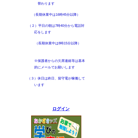
替わります
（長期休業中は16時45分以降）
（２）平日の朝は7時40分から電話対
応をします
（長期休業中は8時15分以降）
※保護者からの欠席連絡等は基本
的にメールでお願いします
（３）休日は終日、留守電が稼働して
います
ログイン