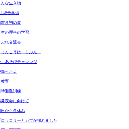
ろんな生き物
生総合学習
内書き初め展
年生の理科の学習
テぶれ交流会
ゅじんこうは じぶん
かしあそびチャレンジ
が降ったよ
祉教育
課時避難訓練
楽発表会に向けて
明日から冬休み
ブロッコリーとカブが採れました