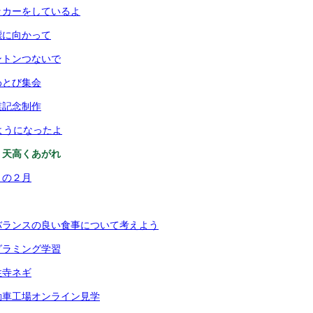
ッカーをしているよ
標に向かって
ントンつないで
わとび集会
業記念制作
ようになったよ
 天高くあがれ
まの２月
バランスの良い食事について考えよう
グラミング学習
性寺ネギ
動車工場オンライン見学