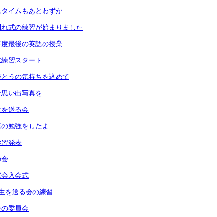
語タイムもあとわずか
別れ式の練習が始まりました
年度最後の英語の授業
式練習スタート
がとうの気持ちを込めて
な思い出写真を
生を送る会
語の勉強をしたよ
学習発表
の会
窓会入会式
生を送る会の練習
後の委員会