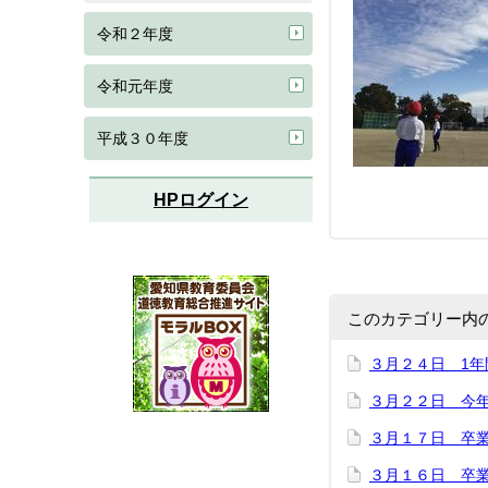
令和２年度
令和元年度
平成３０年度
HPログイン
このカテゴリー内
３月２４日 1年
３月２２日 今
３月１７日 卒
３月１６日 卒