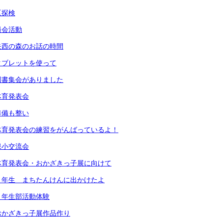
区探検
員会活動
矢西の森のお話の時間
タブレットを使って
図書集会がありました
体育発表会
準備も整い
体育発表会の練習をがんばっているよ！
保小交流会
体育発表会・おかざきっ子展に向けて
２年生 まちたんけんに出かけたよ
４年生部活動体験
おかざきっ子展作品作り