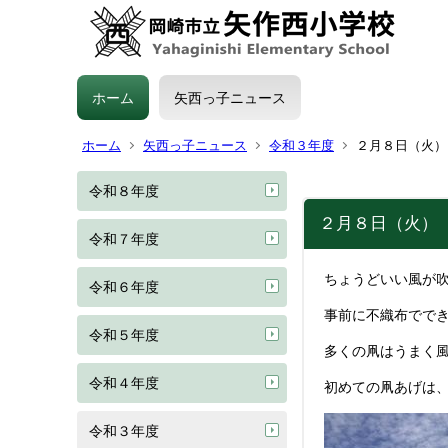
ホーム
矢西っ子ニュース
ホーム
矢西っ子ニュース
令和３年度
２月８日（火）
令和８年度
２月８日（火）
令和７年度
ちょうどいい風が
令和６年度
事前に不織布でで
令和５年度
多くの凧はうまく
令和４年度
初めての凧あげは
令和３年度