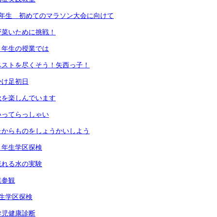
1年生 初めてのマラソン大会に向けて
野菜いために挑戦！
３年生の授業では
ベストを尽くそう！矢西っ子！
かけ足初日
秋を楽しんでいます
いってらっしゃい
たからものをしょうかいしよう
２年生学区探検
流れる水の実験
業参観
生学区探検
学児健康診断