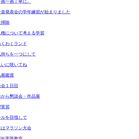
一画一画丁寧に。
音楽発表会の学年練習が始まりました
大掃除
人権について考える学習
わくわくランド
気持ちを一つにして
れいに咲いてね
品展鑑賞
談会１日目
日から懇談会・作品展
理実習
ールを目指して
日はマラソン大会
福祉実践教室