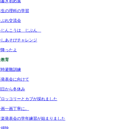
内書き初め展
年生の理科の学習
テぶれ交流会
ゅじんこうは じぶん
かしあそびチャレンジ
が降ったよ
祉教育
課時避難訓練
楽発表会に向けて
明日から冬休み
ブロッコリーとカブが採れました
一画一画丁寧に。
音楽発表会の学年練習が始まりました
大掃除