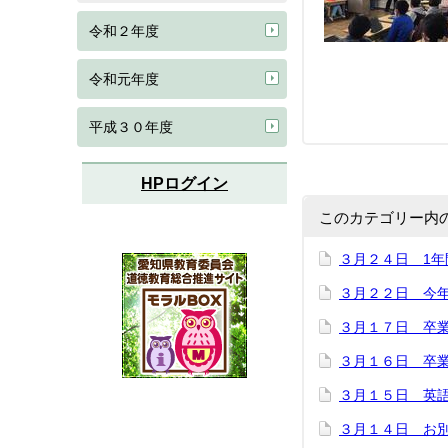
令和２年度
令和元年度
平成３０年度
HPログイン
このカテゴリー内
３月２４日 1年
３月２２日 今
３月１７日 卒
３月１６日 卒
３月１５日 英
３月１４日 お