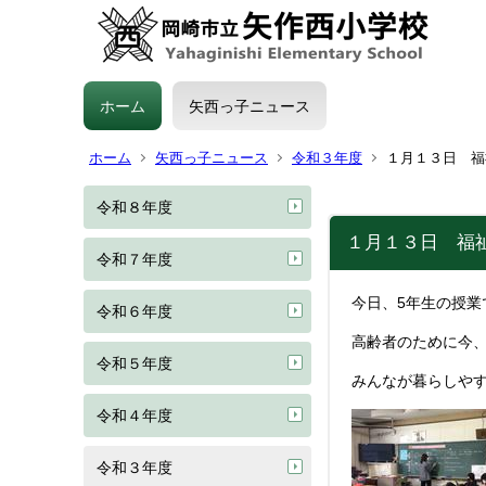
ホーム
矢西っ子ニュース
ホーム
矢西っ子ニュース
令和３年度
１月１３日 福
令和８年度
１月１３日 福
令和７年度
今日、5年生の授
令和６年度
高齢者のために今、
令和５年度
みんなが暮らしや
令和４年度
令和３年度