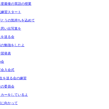
年度最後の英語の授業
式練習スタート
がとうの気持ちを込めて
な思い出写真を
生を送る会
語の勉強をしたよ
学習発表
の会
窓会入会式
生を送る会の練習
後の委員会
ッカーをしているよ
標に向かって