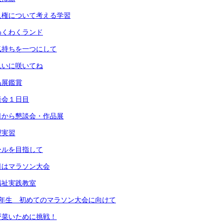
人権について考える学習
わくわくランド
気持ちを一つにして
れいに咲いてね
品展鑑賞
談会１日目
日から懇談会・作品展
理実習
ールを目指して
日はマラソン大会
福祉実践教室
1年生 初めてのマラソン大会に向けて
野菜いために挑戦！