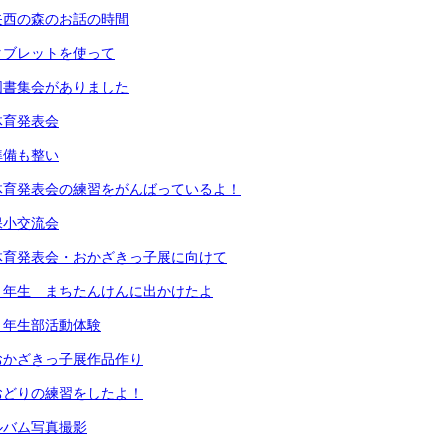
矢西の森のお話の時間
タブレットを使って
図書集会がありました
体育発表会
準備も整い
体育発表会の練習をがんばっているよ！
保小交流会
体育発表会・おかざきっ子展に向けて
２年生 まちたんけんに出かけたよ
４年生部活動体験
おかざきっ子展作品作り
おどりの練習をしたよ！
ルバム写真撮影