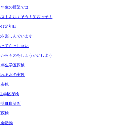
３年生の授業では
ベストを尽くそう！矢西っ子！
かけ足初日
秋を楽しんでいます
いってらっしゃい
たからものをしょうかいしよう
２年生学区探検
流れる水の実験
業参観
生学区探検
学児健康診断
区探検
員会活動