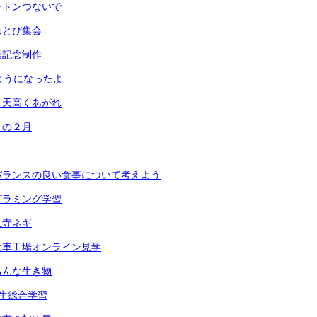
ントンつないで
わとび集会
業記念制作
ようになったよ
 天高くあがれ
まの２月
バランスの良い食事について考えよう
グラミング学習
性寺ネギ
動車工場オンライン見学
ろんな生き物
生総合学習