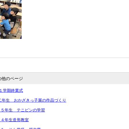
の他のページ
１学期終業式
 二年生 おかざきっ子展の作品づくり
 ５年生 テニピンの学習
 ４年生造形教室