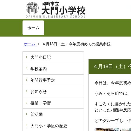
ホーム
ホーム
４月18日（土）今年度初めての授業参観
大門小日記
４月18日（土）
学校案内
年間行事予定
今日は、今年度初
お知らせ
うみ・そら組では
授業・学習
すごろくに書かれ
といった相槌や反
部活動
どのグループも、
大門小・学区の歴史