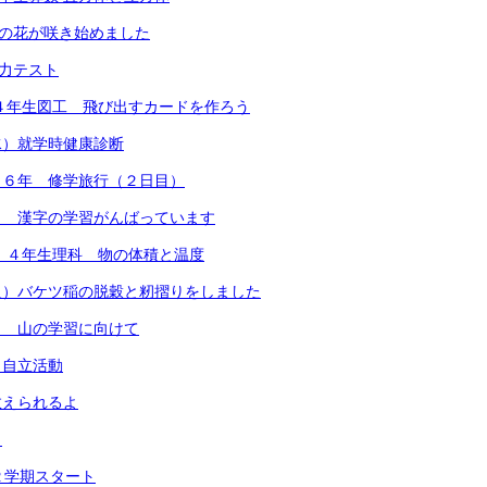
梅の花が咲き始めました
学力テスト
）４年生図工 飛び出すカードを作ろう
水）就学時健康診断
）６年 修学旅行（２日目）
） 漢字の学習がんばっています
） ４年生理科 物の体積と温度
火）バケツ稲の脱穀と籾摺りをしました
） 山の学習に向けて
）自立活動
数えられるよ
）
２学期スタート