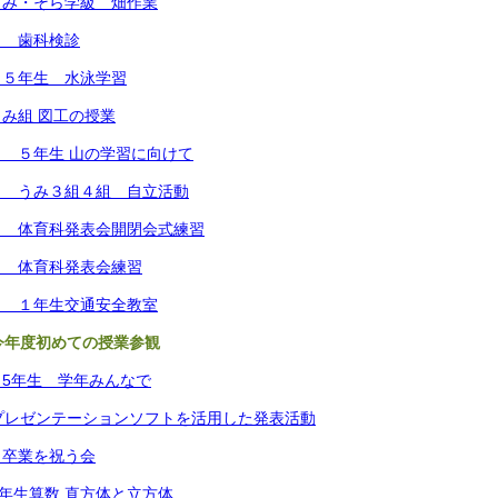
うみ・そら学級 畑作業
） 歯科検診
）５年生 水泳学習
み組 図工の授業
 ５年生 山の学習に向けて
） うみ３組４組 自立活動
） 体育科発表会開閉会式練習
） 体育科発表会練習
） １年生交通安全教室
今年度初めての授業参観
5年生 学年みんなで
プレゼンテーションソフトを活用した発表活動
 卒業を祝う会
４年生算数 直方体と立方体