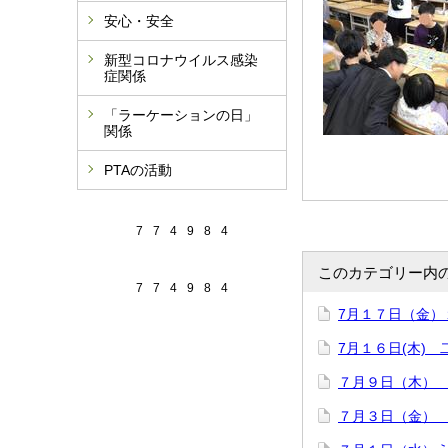
安心・安全
新型コロナウイルス感染
症関係
「ラーケーションの日」
関係
PTAの活動
7
7
4
9
8
4
このカテゴリー内
7
7
4
9
8
4
7月１７日（金）
7月１６日(木)
７月９日（木）
７月３日（金）