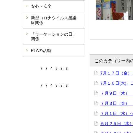
安心・安全
新型コロナウイルス感染
症関係
「ラーケーションの日」
関係
PTAの活動
このカテゴリー内
7
7
4
9
8
3
7月１７日（金）
7月１６日(木)
7
7
4
9
8
3
７月９日（木）
７月３日（金）
７月１日（水）
６月２５日（木