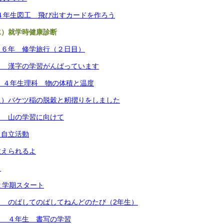
）４年生図工 飛び出すカードを作ろう
水）就学時健康診断
）６年 修学旅行（２日目）
） 漢字の学習がんばっています
） ４年生理科 物の体積と温度
火）バケツ稲の脱穀と籾摺りをしました
） 山の学習に向けて
）自立活動
数えられるよ
）
２学期スタート
） のばしてのばしてねんどのたび（2年生）
） ４年生 書写の学習