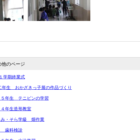
の他のページ
１学期終業式
 二年生 おかざきっ子展の作品づくり
 ５年生 テニピンの学習
 ４年生造形教室
うみ・そら学級 畑作業
） 歯科検診