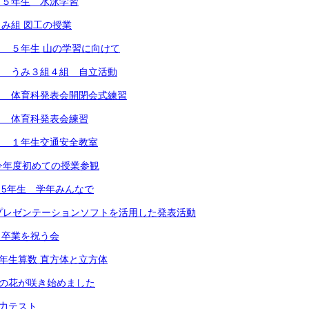
）５年生 水泳学習
み組 図工の授業
 ５年生 山の学習に向けて
） うみ３組４組 自立活動
） 体育科発表会開閉会式練習
） 体育科発表会練習
） １年生交通安全教室
今年度初めての授業参観
5年生 学年みんなで
プレゼンテーションソフトを活用した発表活動
 卒業を祝う会
４年生算数 直方体と立方体
梅の花が咲き始めました
学力テスト