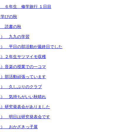
 ６年生 修学旅行 １日目
）学びの秋
） 読書の秋
月） 九九の学習
金） 平日の部活動が最終日でした
木）２年生サツマイモ収穫
水）音楽の授業での一コマ
火）部活動頑張っています
月） 久しぶりのクラブ
木） 気持ちがいい秋晴れ
水）研究発表会がありました
火） 明日は研究発表会です
金） おかざきっ子展