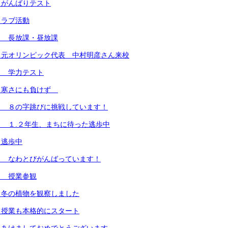
 がんばりテスト
クラブ活動
） 長放課・昼放課
）元オリンピック代表 中村明彦さん来校
） 学力テスト
）寒さにも負けず
） ８の字跳びに挑戦しています！
 １.２年生、まちに待った逃歩中
）逃歩中
） なわとびがんばっています！
） 授業参観
）冬の植物を観察しました
）授業も本格的にスタート