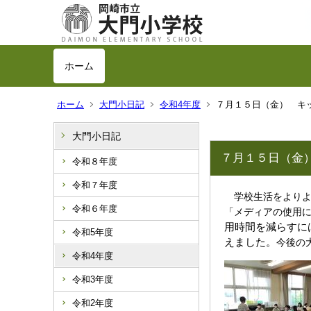
ホーム
ホーム
大門小日記
令和4年度
７月１５日（金） キ
大門小日記
７月１５日（金
令和８年度
令和７年度
学校生活をよりよ
令和６年度
「メディアの使用
用時間を減らすに
令和5年度
えました。
今後の
令和4年度
令和3年度
令和2年度