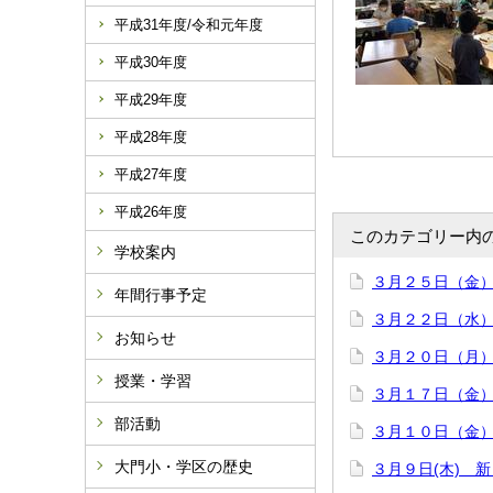
平成31年度/令和元年度
平成30年度
平成29年度
平成28年度
平成27年度
平成26年度
このカテゴリー内
学校案内
３月２５日（金
年間行事予定
３月２２日（水
お知らせ
３月２０日（月
授業・学習
３月１７日（金
部活動
３月１０日（金
大門小・学区の歴史
３月９日(木) 