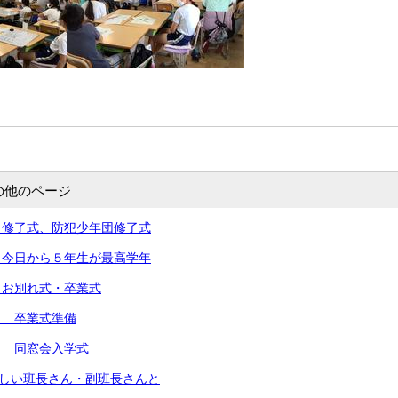
の他のページ
）修了式、防犯少年団修了式
）今日から５年生が最高学年
）お別れ式・卒業式
） 卒業式準備
） 同窓会入学式
新しい班長さん・副班長さんと