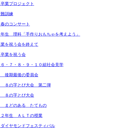
 卒業プロジェクト
避難訓練
 春のコンサート
３年生 理科「手作りおもちゃを考えよう」
卒業を祝う会を終えて
 卒業を祝う会
）６・７・８・９・１０組社会見学
） 後期最後の委員会
） ８の字とび大会 第二弾
） ８の字とび大会
） まどのある たてもの
 ２年生 ＡＬＴの授業
 ダイヤモンドフェスティバル