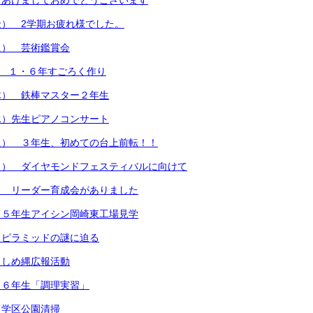
）あけましておめでとうございます
） 2学期お疲れ様でした。
火） 芸術鑑賞会
) １・６年すごろく作り
木） 鉄棒マスター２年生
水）先生ピアノコンサート
火） ３年生、初めての台上前転！！
月） ダイヤモンドフェスティバルに向けて
） リーダー育成会がありました
）５年生アイシン岡崎東工場見学
）ピラミッドの謎に迫る
）しめ縄広報活動
）６年生「調理実習」
）学区公園清掃