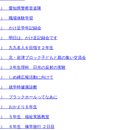
水） 愛知県警察音楽隊
月） 職場体験学習
金） かけ足学年記録会
木） 明日は、かけ足記録会です
火） 九九名人を目指す２年生
月） 北・岩津ブロック子どもと親の集い交流会
金） ３年生理科 日光の反射の実験
木） しめ縄広報活動に向けて
水） 就学時健康診断
火） ブラックホールってなあに
金） おかえり６年生
木） ５年生 福祉実践教室
） ６年生 修学旅行 ２日目