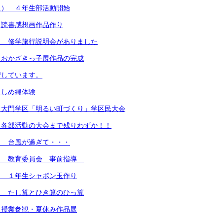
火） ４年生部活動開始
）読書感想画作品作り
） 修学旅行説明会がありました
）おかざきっ子展作品の完成
習しています。
）しめ縄体験
）大門学区「明るい町づくり」学区民大会
）各部活動の大会まで残りわずか！！
） 台風が過ぎて・・・
） 教育委員会 事前指導
） １年生シャボン玉作り
） たし算とひき算のひっ算
 授業参観・夏休み作品展