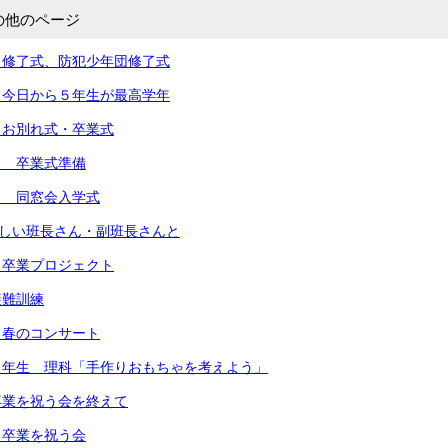
の他のページ
）修了式、防犯少年団修了式
）今日から５年生が最高学年
）お別れ式・卒業式
） 卒業式準備
） 同窓会入学式
新しい班長さん・副班長さんと
 卒業プロジェクト
避難訓練
 春のコンサート
３年生 理科「手作りおもちゃを考えよう」
卒業を祝う会を終えて
 卒業を祝う会