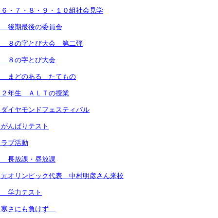
）６・７・８・９・１０組社会見学
） 後期最後の委員会
） ８の字とび大会 第二弾
） ８の字とび大会
） まどのある たてもの
 ２年生 ＡＬＴの授業
 ダイヤモンドフェスティバル
 がんばりテスト
クラブ活動
） 長放課・昼放課
）元オリンピック代表 中村明彦さん来校
） 学力テスト
）寒さにも負けず