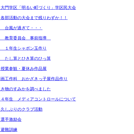
）大門学区「明るい町づくり」学区民大会
）各部活動の大会まで残りわずか！！
） 台風が過ぎて・・・
） 教育委員会 事前指導
） １年生シャボン玉作り
） たし算とひき算のひっ算
 授業参観・夏休み作品展
図画工作科 おかざきっ子展作品作り
生き物のすみかを調べました
 ４年生 メディアコントロールについて
 久しぶりのクラブ活動
 選手激励会
 避難訓練