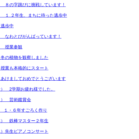
） ８の字跳びに挑戦しています！
 １.２年生、まちに待った逃歩中
）逃歩中
） なわとびがんばっています！
） 授業参観
）冬の植物を観察しました
）授業も本格的にスタート
）あけましておめでとうございます
） 2学期お疲れ様でした。
火） 芸術鑑賞会
) １・６年すごろく作り
木） 鉄棒マスター２年生
水）先生ピアノコンサート