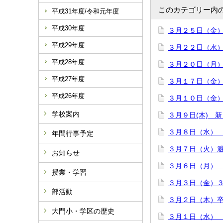
このカテゴリー内
平成31年度/令和元年度
平成30年度
３月２５日（金
平成29年度
３月２２日（水
平成28年度
３月２０日（月
平成27年度
３月１７日（金
平成26年度
３月１０日（金
学校案内
３月９日(木) 
３月８日（水）
年間行事予定
３月７日（火）
お知らせ
３月６日（月）
授業・学習
３月３日（金）
部活動
３月２日（木）
大門小・学区の歴史
３月１日（水）