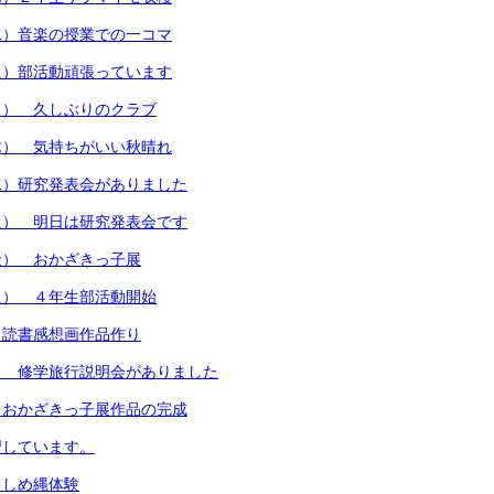
水）音楽の授業での一コマ
火）部活動頑張っています
月） 久しぶりのクラブ
木） 気持ちがいい秋晴れ
水）研究発表会がありました
火） 明日は研究発表会です
金） おかざきっ子展
火） ４年生部活動開始
）読書感想画作品作り
） 修学旅行説明会がありました
）おかざきっ子展作品の完成
習しています。
）しめ縄体験