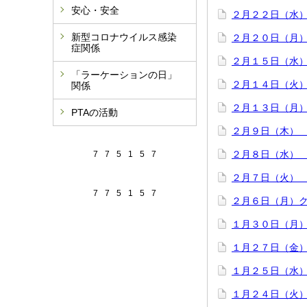
安心・安全
２月２２日（水
新型コロナウイルス感染
２月２０日（月
症関係
２月１５日（水
「ラーケーションの日」
２月１４日（火
関係
２月１３日（月
PTAの活動
２月９日（木）
２月８日（水）
7
7
5
1
5
7
２月７日（火）
7
7
5
1
5
7
２月６日（月）
１月３０日（月
１月２７日（金
１月２５日（水
１月２４日（火