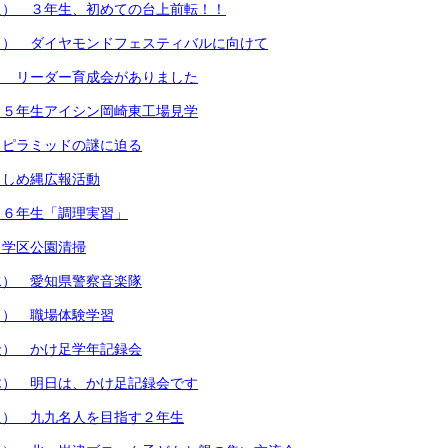
火） ３年生、初めての台上前転！！
月） ダイヤモンドフェスティバルに向けて
） リーダー育成会がありました
）５年生アイシン岡崎東工場見学
）ピラミッドの謎に迫る
）しめ縄広報活動
）６年生「調理実習」
）学区公園清掃
水） 愛知県警察音楽隊
月） 職場体験学習
金） かけ足学年記録会
木） 明日は、かけ足記録会です
火） 九九名人を目指す２年生