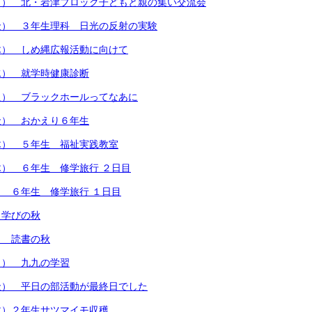
月） 北・岩津ブロック子どもと親の集い交流会
金） ３年生理科 日光の反射の実験
木） しめ縄広報活動に向けて
水） 就学時健康診断
火） ブラックホールってなあに
金） おかえり６年生
木） ５年生 福祉実践教室
） ６年生 修学旅行 ２日目
 ６年生 修学旅行 １日目
）学びの秋
） 読書の秋
月） 九九の学習
金） 平日の部活動が最終日でした
木）２年生サツマイモ収穫