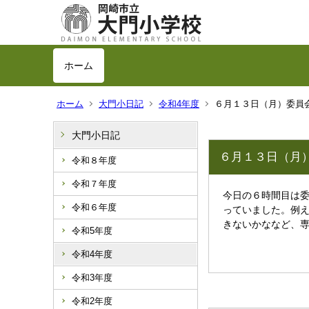
ホーム
ホーム
大門小日記
令和4年度
６月１３日（月）委員
大門小日記
６月１３日（月
令和８年度
令和７年度
今日の６時間目は
令和６年度
っていました。例
きないかななど、
令和5年度
令和4年度
令和3年度
令和2年度