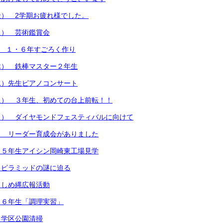
） 2学期お疲れ様でした。
火） 芸術鑑賞会
) １・６年すごろく作り
木） 鉄棒マスター２年生
水）先生ピアノコンサート
火） ３年生、初めての台上前転！！
月） ダイヤモンドフェスティバルに向けて
） リーダー育成会がありました
）５年生アイシン岡崎東工場見学
）ピラミッドの謎に迫る
）しめ縄広報活動
）６年生「調理実習」
）学区公園清掃