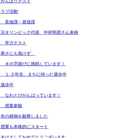
 がんばりテスト
クラブ活動
） 長放課・昼放課
）元オリンピック代表 中村明彦さん来校
） 学力テスト
）寒さにも負けず
） ８の字跳びに挑戦しています！
 １.２年生、まちに待った逃歩中
）逃歩中
） なわとびがんばっています！
） 授業参観
）冬の植物を観察しました
）授業も本格的にスタート
）あけましておめでとうございます