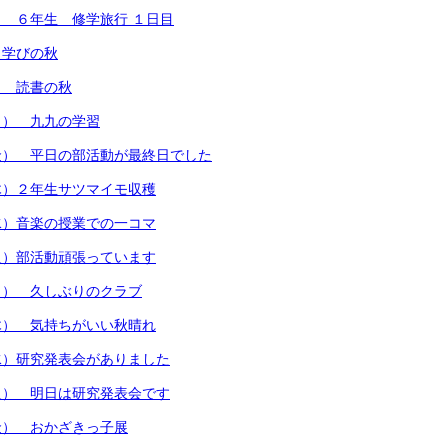
 ６年生 修学旅行 １日目
）学びの秋
） 読書の秋
月） 九九の学習
金） 平日の部活動が最終日でした
木）２年生サツマイモ収穫
水）音楽の授業での一コマ
火）部活動頑張っています
月） 久しぶりのクラブ
木） 気持ちがいい秋晴れ
水）研究発表会がありました
火） 明日は研究発表会です
金） おかざきっ子展