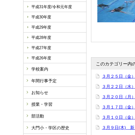
平成31年度/令和元年度
平成30年度
平成29年度
平成28年度
平成27年度
平成26年度
このカテゴリー内
学校案内
３月２５日（金
年間行事予定
３月２２日（水
お知らせ
３月２０日（月
授業・学習
３月１７日（金
部活動
３月１０日（金
３月９日(木) 
大門小・学区の歴史