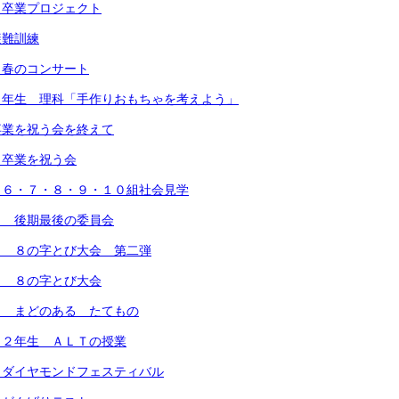
 卒業プロジェクト
避難訓練
 春のコンサート
３年生 理科「手作りおもちゃを考えよう」
卒業を祝う会を終えて
 卒業を祝う会
）６・７・８・９・１０組社会見学
） 後期最後の委員会
） ８の字とび大会 第二弾
） ８の字とび大会
） まどのある たてもの
 ２年生 ＡＬＴの授業
 ダイヤモンドフェスティバル