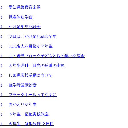
水） 愛知県警察音楽隊
月） 職場体験学習
金） かけ足学年記録会
木） 明日は、かけ足記録会です
火） 九九名人を目指す２年生
月） 北・岩津ブロック子どもと親の集い交流会
金） ３年生理科 日光の反射の実験
木） しめ縄広報活動に向けて
水） 就学時健康診断
火） ブラックホールってなあに
金） おかえり６年生
木） ５年生 福祉実践教室
） ６年生 修学旅行 ２日目