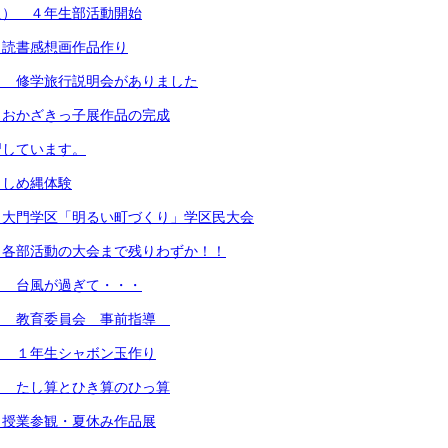
火） ４年生部活動開始
）読書感想画作品作り
） 修学旅行説明会がありました
）おかざきっ子展作品の完成
習しています。
）しめ縄体験
）大門学区「明るい町づくり」学区民大会
）各部活動の大会まで残りわずか！！
） 台風が過ぎて・・・
） 教育委員会 事前指導
） １年生シャボン玉作り
） たし算とひき算のひっ算
 授業参観・夏休み作品展