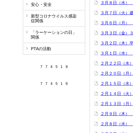
３月８日（水）
安心・安全
３月７日（火）
新型コロナウイルス感染
症関係
３月６日（月）
「ラーケーションの日」
３月３日（金）
関係
３月２日（木）
PTAの活動
３月１日（水）
２月２２日（水
7
7
4
5
1
9
２月２０日（月
２月１５日（水
7
7
4
5
1
9
２月１４日（火
２月１３日（月
２月９日（木）
２月８日（水）