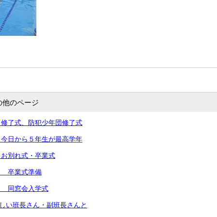
の他のページ
）修了式、防犯少年団修了式
）今日から５年生が最高学年
）お別れ式・卒業式
） 卒業式準備
） 同窓会入学式
新しい班長さん・副班長さんと