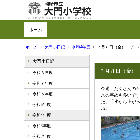
ホーム
ホーム
大門小日記
令和4年度
７月８日（金） プー
大門小日記
７月８日（金）
令和８年度
令和７年度
今週、たくさんの
令和６年度
水の事故も多いで
た」「水から上が
令和5年度
ね。
令和4年度
令和3年度
令和2年度