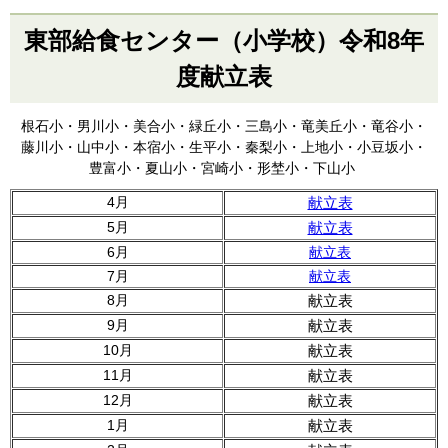
東部給食センター（小学校）令和8年
度献立表
根石小・男川小・美合小・緑丘小・三島小・竜美丘小・竜谷小・
藤川小・山中小・本宿小・生平小・秦梨小・上地小・小豆坂小・
豊富小・夏山小・宮崎小・形埜小・下山小
4月
献立表
5月
献立表
6月
献立表
7月
献立表
8月
献立表
9月
献立表
10月
献立表
11月
献立表
12月
献立表
1月
献立表