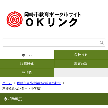
各校ＨＰ
ホーム
現職研修
教育施設
発行物
ホーム
岡崎市立小中学校の給食の献立
東部給食センター（小学校）
令和8年度