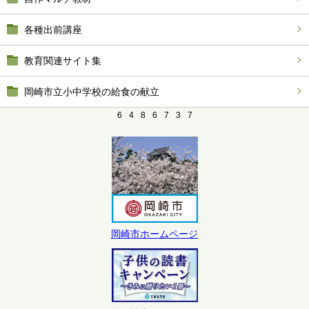
各種出前講座
教育関連サイト集
岡崎市立小中学校の給食の献立
6
4
8
6
7
3
7
岡崎市ホームページ