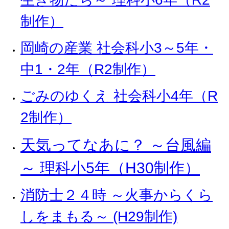
制作）
岡崎の産業 社会科小3～5年・
中1・2年（R2制作）
ごみのゆくえ 社会科小4年（R
2制作）
天気ってなあに？ ～台風編
～ 理科小5年（H30制作）
消防士２４時 ～火事からくら
しをまもる～ (H29制作)