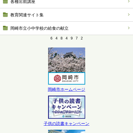
各種出前講座
教育関連サイト集
岡崎市立小中学校の給食の献立
6
4
8
4
9
7
2
岡崎市ホームページ
子供の読書キャンペーン