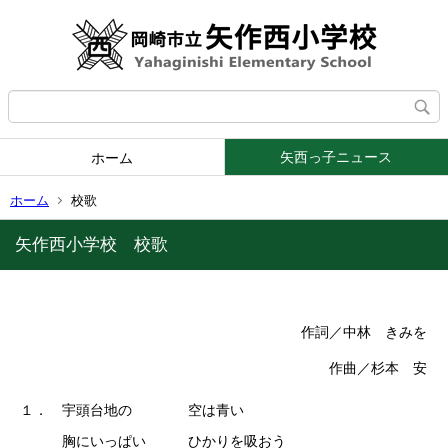
矢西っ子ニュース
ホーム
ホーム
校歌
矢作西小学校 校歌
作詞／中林 きみを
作曲／杉本 安
１． 宇頭台地の 空は青い
胸にいっぱい ひかりを吸おう