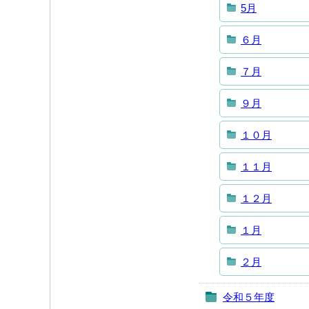
5月
６月
７月
９月
１０月
１１月
１２月
１月
２月
令和５年度