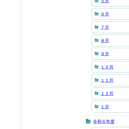
５月
６月
７月
８月
９月
１０月
１１月
１２月
１月
令和６年度