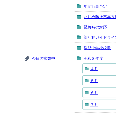
年間行事予定
いじめ防止基本方
緊急時の対応
部活動ガイドライ
常磐中学校校歌
今日の常磐中
令和８年度
４月
５月
６月
７月