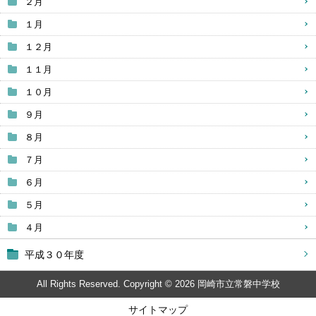
２月
１月
１２月
１１月
１０月
９月
８月
７月
６月
５月
４月
平成３０年度
All Rights Reserved. Copyright © 2026 岡崎市立常磐中学校
サイトマップ