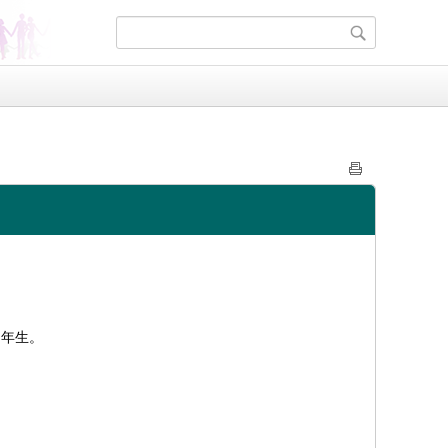
３年生。
。