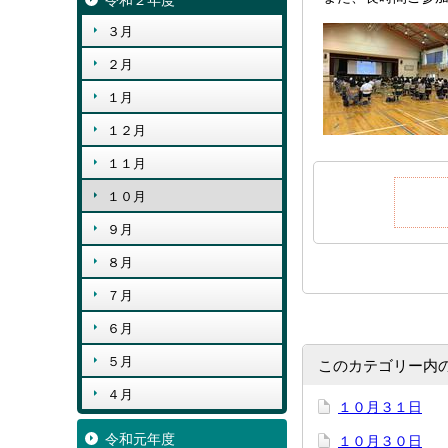
令和２年度
３月
２月
１月
１２月
１１月
１０月
９月
８月
７月
６月
５月
このカテゴリー内
４月
１０月３１日
令和元年度
１０月３０日