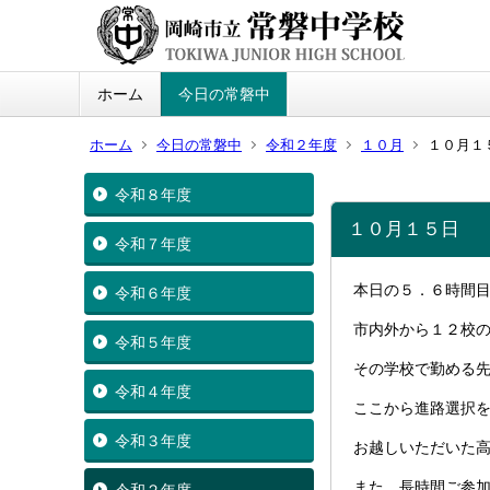
ホーム
今日の常磐中
ホーム
今日の常磐中
令和２年度
１０月
１０月１
令和８年度
１０月１５日
令和７年度
本日の５．６時間
令和６年度
市内外から１２校
令和５年度
その学校で勤める
令和４年度
ここから進路選択
令和３年度
お越しいただいた
また、長時間ご参