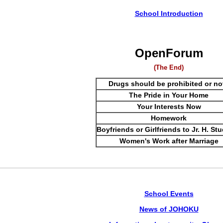
School Introduction
OpenForum
(The End)
Drugs should be prohibited or no
The Pride in Your Home
Your Interests Now
Homework
Boyfriends or Girlfriends to Jr. H. St
Women's Work after Marriage
School Events
News of JOHOKU