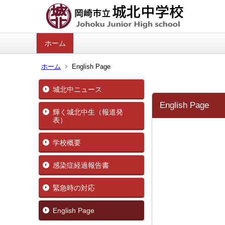
ホーム
ホーム
English Page
城北中ニュース
English Page
輝く城北中生（報道発
表）
学校概要
感染症経過報告書
緊急時の対応
English Page