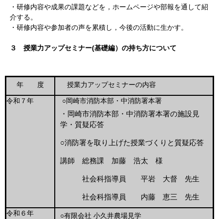
・研修内容や成果の課題などを，ホームページや部報を通して紹
介する。
・研修内容や参加者の声を累積し，今後の活動に生かす。
３ 授業力アップセミナー(基礎編）の持ち方について
年 度
授業力アップセミナーの内容
令和７年
○岡崎市消防本部・中消防署本署
・
岡崎市消防本部・中消防署本署の
施設見
学・質疑応答
○消防署を取り上げた授業づくりと質疑応答
講師 総務課 加藤 浩太 様
社会科指導員 平岩 大督 先生
社会科指導員 内藤 恵三 先生
令和６年
○有限会社 小久井農場見学