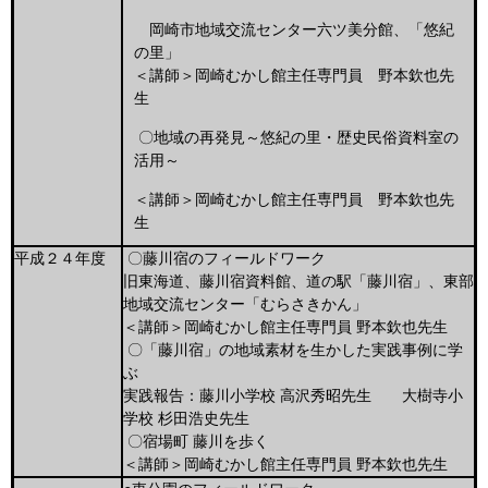
岡崎市地域交流センター六ツ美分館、「悠紀
の里」
＜講師＞岡崎むかし館主任専門員 野本欽也先
生
〇地域の再発見～悠紀の里・歴史民俗資料室の
活用～
＜講師＞岡崎むかし館主任専門員 野本欽也先
生
平成２４年度
〇藤川宿のフィールドワーク
旧東海道、藤川宿資料館、道の駅「藤川宿」、東部
地域交流センター「むらさきかん」
＜講師＞岡崎むかし館主任専門員 野本欽也先生
〇「藤川宿」の地域素材を生かした実践事例に学
ぶ
実践報告：藤川小学校 高沢秀昭先生 大樹寺小
学校 杉田浩史先生
〇宿場町 藤川を歩く
＜講師＞岡崎むかし館主任専門員 野本欽也先生