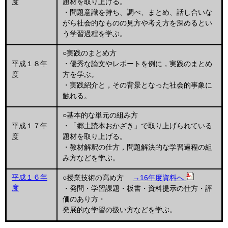
度
題材を取り上げる。
・問題意識を持ち、調べ、まとめ、話し合いな
がら社会的なものの見方や考え方を深めるとい
う学習過程を学ぶ。
○実践のまとめ方
平成１８年
・優秀な論文やレポートを例に，実践のまとめ
度
方を学ぶ。
・実践紹介と，その背景となった社会的事象に
触れる。
○基本的な単元の組み方
平成１７年
・「郷土読本おかざき」で取り上げられている
度
題材を取り上げる。
・教材解釈の仕方，問題解決的な学習過程の組
み方などを学ぶ。
平成１６年
○授業技術の高め方
→16年度資料へ
度
・発問・学習課題・板書・資料提示の仕方・評
価のあり方・
発展的な学習の扱い方などを学ぶ。