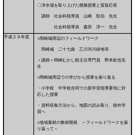
〇浄水場を取り上げた模擬授業と質疑応答
講師 社会科指導員 山崎 彰伯 先生
社会科指導員 森田 淳一 先生
平成２９年度
○岡崎城周辺のフィールドワーク
岡崎城 二十七曲 乙川河川緑地等
＜講師＞岡崎むかし館主任専門員 野本欽也先
生
○岡崎城周辺での学びから授業を振り返る
・小学校 中学校合同での新学習指導要領に対
応した授業
・資料収集方法から、地図の読み取り、校外学
習へ
○地域素材の教材開発 ～フィールドワークを振
り返って～