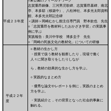
○東公園のフィールドワーク
志賀重昂銅像、三河男児歌碑、志賀重昂墓碑、南北
亭、本多邸（移築中）、八柱神社、本多光太郎資料
館、本多光太郎記念碑
平成２３年度
＜講師＞岡崎むかし館主任専門員 野本欽也 先生
○「志賀重昂を教材科したおかざき学習」の実践事
例に学ぶ
実践報告：美川中学校 博多圭子 先生
○「岡崎の民族文化の教材化」についての研修
○ 教材の生かし方
・授業で扱う教材を観察したり，現場で働く
人々に聞き取りをしたりしなが
ら，教材の効果的な生かし方を学ぶ。
○ 実践的なまとめ方
・優秀な論文やレポートを例に，実践のまとめ
方を学ぶ。
平成２２年
・実践紹介と，その背景となった社会的事象に
度
触れる。