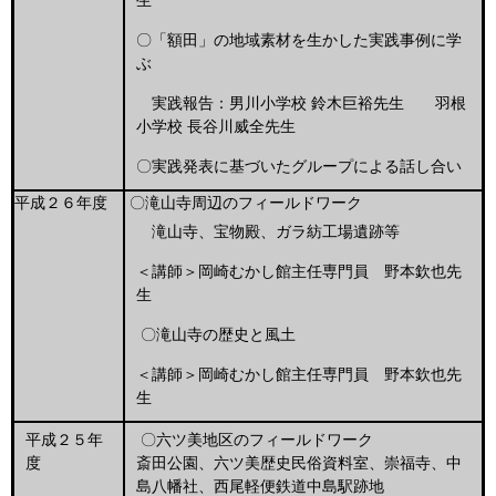
生
〇「額田」の地域素材を生かした実践事例に学
ぶ
実践報告：男川小学校 鈴木巨裕先生 羽根
小学校 長谷川威全先生
〇実践発表に基づいたグループによる話し合い
平成２６年度
〇滝山寺周辺のフィールドワーク
滝山寺、宝物殿、ガラ紡工場遺跡等
＜講師＞岡崎むかし館主任専門員 野本欽也先
生
〇滝山寺の歴史と風土
＜講師＞岡崎むかし館主任専門員 野本欽也先
生
平成２５年
〇六ツ美地区のフィールドワーク
度
斎田公園、六ツ美歴史民俗資料室、崇福寺、中
島八幡社、西尾軽便鉄道中島駅跡地