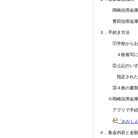
岡崎信用金庫 
豊田信用金庫 
３．手続き方法
①学校からお渡し
４枚複写になっ
②上記のいず
指定された金融
③４枚の書類
※岡崎信用金庫の
アプリで手続き
「おかし
４．集金内容と金