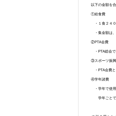
以下の金額を合わ
①給食費
・１食２４０円
・集金額は、毎月
②PTA会費
・PTA総会で承
③スポーツ振興
・PTA会費とと
④学年諸費
・学年で使用す
学年ごとで違う