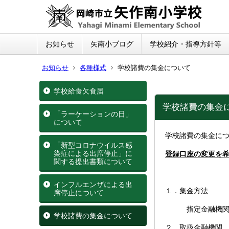
お知らせ
矢南小ブログ
学校紹介・指導方針等
お知らせ
各種様式
学校諸費の集金について
学校給食欠食届
学校諸費の集金
「ラーケーションの日」
について
学校諸費の集金に
「新型コロナウイルス感
染症による出席停止」に
登録口座の変更を
関する提出書類について
インフルエンザによる出
１．集金方法
席停止について
指定金融機関か
学校諸費の集金について
２．取扱金融機関