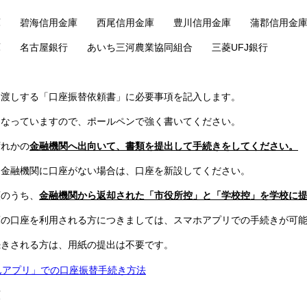
碧海信用金庫 西尾信用金庫 豊川信用金庫 蒲郡信用金
名古屋銀行 あいち三河農業協同組合 三菱UFJ銀行
する「口座振替依頼書」に必要事項を記入します。
ていますので、ポールペンで強く書いてください。
れかの
金融機関へ出向いて、書類を提出して手続きをしてください。
機関に口座がない場合は、口座を新設してください。
のうち、
金融機関から返却された「市役所控」と「学校控」を学校に
口座を利用される方につきましては、スマホアプリでの手続きが可能
される方は、用紙の提出は不要です。
んアプリ」での口座振替手続き方法
額